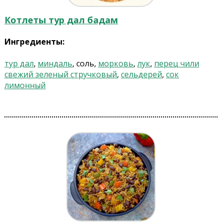
Котлеты тур дал бадам
Ингредиенты:
тур дал
,
миндаль
, соль,
морковь
,
лук
,
перец чили
свежий зеленый стручковый
,
сельдерей
,
сок
лимонный