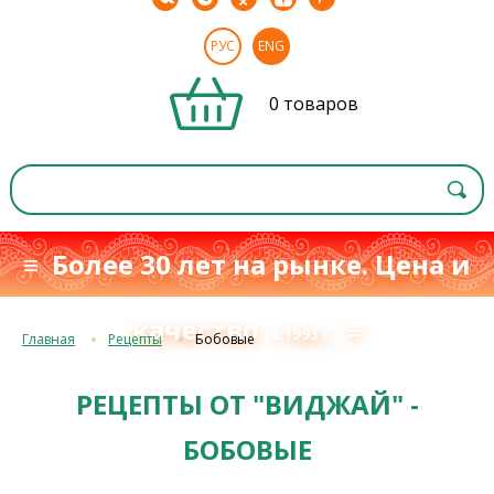
РУС
ENG
0 товаров
≡ Более 30 лет на рынке. Цена и
качество
≡
с 1993 г.
Главная
Рецепты
Бобовые
РЕЦЕПТЫ ОТ "ВИДЖАЙ" -
БОБОВЫЕ