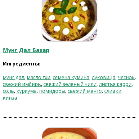
Мунг Дал Бахар
Ингредиенты:
мунг дал
,
масло гхи
,
семена кумина
,
луковица
,
чеснок
,
свежий имбирь
,
свежий зеленый чили
,
листья карри
,
соль
,
куркума
,
помидоры
,
свежий манго
,
сливки
,
кинза