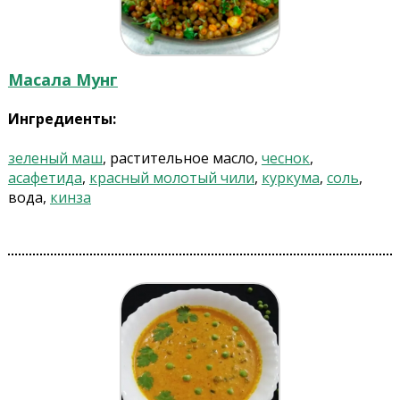
Масала Мунг
Ингредиенты:
зеленый маш
, растительное масло,
чеснок
,
асафетида
,
красный молотый чили
,
куркума
,
соль
,
вода,
кинза