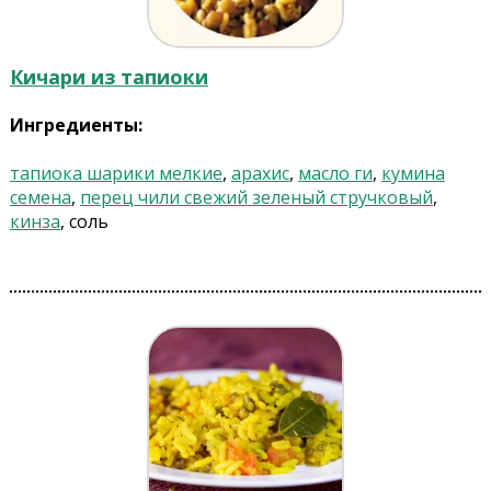
Кичари из тапиоки
Ингредиенты:
тапиока шарики мелкие
,
арахис
,
масло ги
,
кумина
семена
,
перец чили свежий зеленый стручковый
,
кинза
, соль