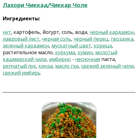
Лахори Чиккад/Чиккар Чоле
Ингредиенты:
нут
, картофель, йогурт, соль, вода,
черный кардамон
,
лавровый лист
,
черная соль
,
черный перец
,
гвоздика
,
зеленый кардамон
,
мускатный цвет
,
корица
,
растительное масло,
куркума
,
кумин
,
молотый
кашмирский чили
,
имбирно
-
чесночная
паста,
репчатый лук
,
кинза
,
масло гхи
,
свежий зеленый чили
,
свежий имбирь