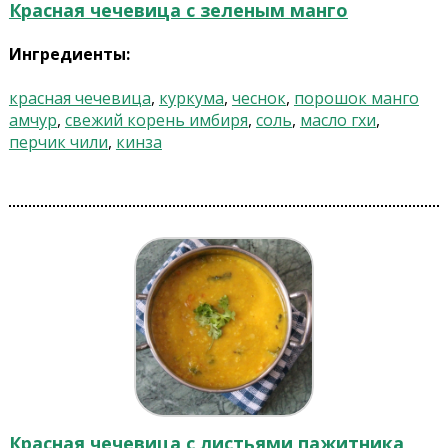
Красная чечевица с зеленым манго
Ингредиенты:
красная чечевица
,
куркума
,
чеснок
,
порошок манго
амчур
,
свежий корень имбиря
,
соль
,
масло гхи
,
перчик чили
,
кинза
Красная чечевица с листьями пажитника