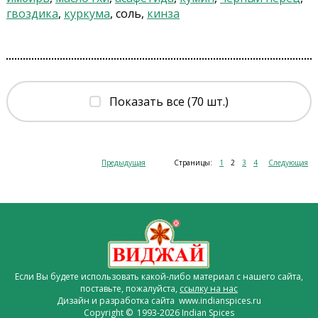
гвоздика
,
куркума
, соль,
кинза
Показать все (70 шт.)
Предыдущая
Страницы:
1
2
3
4
Следующая
Если Вы будете использовать какой-либо материал с нашего сайта,
поставьте, пожалуйста,
ссылку на нас
Дизайн и разработка сайта www.indianspices.ru
Copyright © 1993-2026 Indian Spices