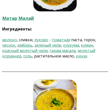
Матар Малай
Ингредиенты:
молоко
, сливки,
луково
-
томатная
паста, горох,
чеснок
,
имбирь
,
зеленый чили
,
куркума
,
кумин
,
красный молотый чили
,
гарам масала
,
молотый
кориандр
,
соль
, растительное масло,
кинза