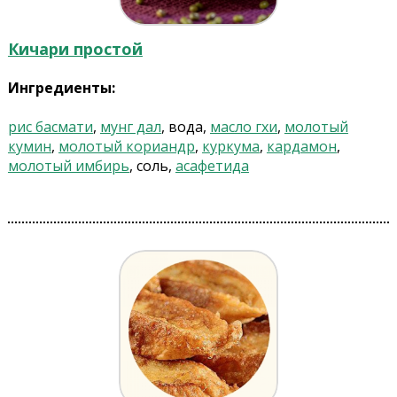
Кичари простой
Ингредиенты:
рис басмати
,
мунг дал
, вода,
масло гхи
,
молотый
кумин
,
молотый кориандр
,
куркума
,
кардамон
,
молотый имбирь
, соль,
асафетида