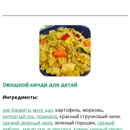
Овощной кичди для детей
Ингредиенты:
рис басмати
,
мунг дал
, картофель, морковь,
репчатый лук
,
помидор
, красный стручковый чили,
свежий зеленый чили
, зеленый горошек,
свежий
имбирь
,
масло гхи
,
асафетида
,
кумин
,
черный перец
,