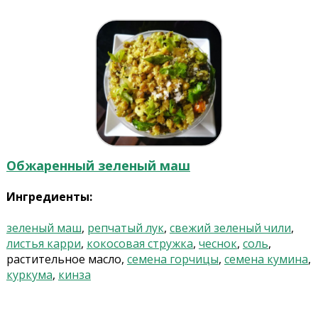
Обжаренный зеленый маш
Ингредиенты:
зеленый маш
,
репчатый лук
,
свежий зеленый чили
,
листья карри
,
кокосовая стружка
,
чеснок
,
соль
,
растительное масло,
семена горчицы
,
семена кумина
,
куркума
,
кинза