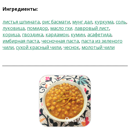
Ингредиенты:
листья шпината
,
рис басмати
,
мунг дал
,
куркума
,
соль
,
луковица
,
помидор
,
масло гхи,
лавровый лист
,
корица
,
гвоздика
,
кардамон
,
кумин
,
асафетида
,
имбирная паста
,
чесночная паста
,
паста из зеленого
чили
,
сухой красный чили
,
чеснок
,
молотый чили