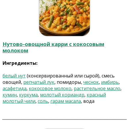
Нутово-овощной карри с кокосовым
молоком
Ингредиенты:
белый нут
(консервированный или сырой), смесь
овощей,
репчатый лук
, помидоры,
чеснок
,
имбирь
,
асафетида
,
кокосовое молоко
,
растительное масло
,
кумин
,
куркума
,
молотый кориандр
,
красный
молотый чили
,
соль
,
гарам масала
, вода