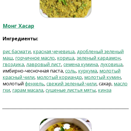
Монг Хасар
Ингредиенты:
рис басмати
,
красная чечевица
,
дробленый зеленый
маш
,
горчичное масло
,
корица
,
зеленый кардамон
,
гвоздика
,
лавровый лист
,
семена кумина
,
луковица
,
имбирно-чесночная паста,
соль
,
куркума
,
молотый
красный чили
,
молотый кориандр
,
молотый кумин
,
молотый
фенхель
,
свежий зеленый чили
, сахар,
масло
гхи
,
гарам масала
,
сушеные листья мяты
,
кинза