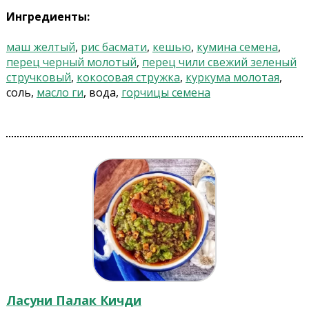
Ингредиенты:
маш желтый
,
рис басмати
,
кешью
,
кумина семена
,
перец черный молотый
,
перец чили свежий зеленый
стручковый
,
кокосовая стружка
,
куркума молотая
,
соль,
масло ги
, вода,
горчицы семена
Ласуни Палак Кичди