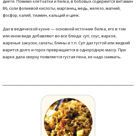
диете. Помимо клетчатки и белка, в бобовых содержится витамин
В6, соли фолиевой кислоты, марганец, медь, железо, магний,
фосфор, калий, тиамин, кальций и цинк.
Дал в ведической кухне — основной источник белка, его в том
или ином виде добавляют во все блюда: суп, соус, жаркое,
жареные закуски, салаты, блины и т.п. Суп дал густой или жидкий
варится долго и горох превращается в однородную массу. При
варке дала сверху появляется густая пена, ее надо снимать.