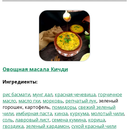
Овощная масала Кичди
Ингредиенты:
рис басмати
,
мунг дал
,
красная чечевица
,
горчичное
масло
,
масло гхи
,
морковь
,
репчатый лук
, зеленый
горошек, картофель,
помидоры
,
свежий зеленый
чили
,
имбирная паста
,
кинза
,
куркума
,
молотый чили
,
соль
,
лавровый лист
,
семена кумина
,
корица
,
гвоздика
,
зеленый кардамон
,
сухой красный чили