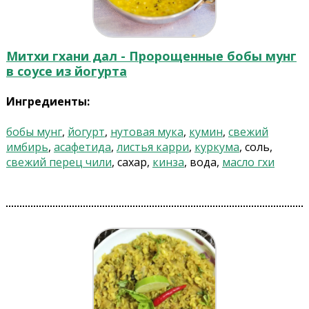
Митхи гхани дал - Пророщенные бобы мунг
в соусе из йогурта
Ингредиенты:
бобы мунг
,
йогурт
,
нутовая мука
,
кумин
,
свежий
имбирь
,
асафетида
,
листья карри
,
куркума
, соль,
свежий перец чили
, сахар,
кинза
, вода,
масло гхи