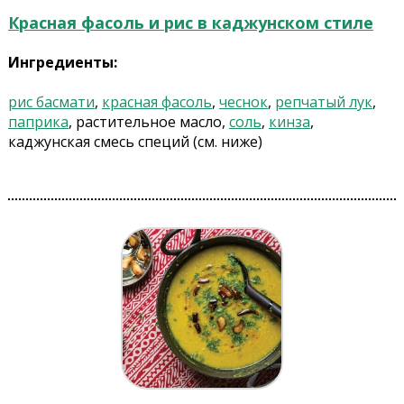
Красная фасоль и рис в каджунском стиле
Ингредиенты:
рис басмати
,
красная фасоль
,
чеснок
,
репчатый лук
,
паприка
, растительное масло,
соль
,
кинза
,
каджунская смесь специй (см. ниже)