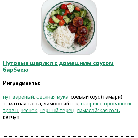
Нутовые шарики с домашним соусом
барбекю
Ингредиенты:
нут вареный
,
овсяная мука
, соевый соус (тамари),
томатная паста, лимонный сок,
паприка,
прованские
травы
,
чеснок
,
черный перец
,
гималайская соль
,
кетчуп