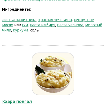
Ингредиенты:
листья пажитника
,
красная чечевица
,
кунжутное
масло
или
гхи,
паста имбиря
,
паста чеснока
,
молотый
чили
,
куркума
, соль
Кхара понгал