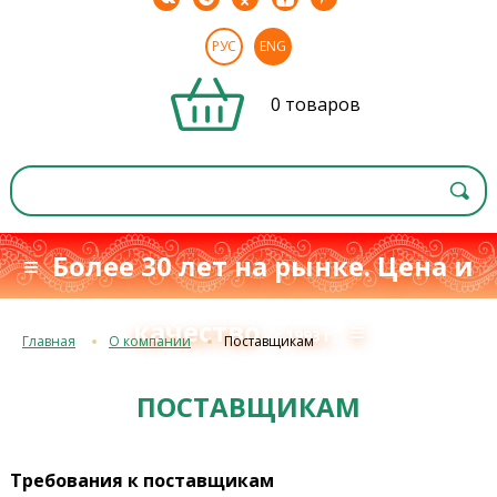
РУС
ENG
0 товаров
≡ Более 30 лет на рынке. Цена и
качество
≡
с 1993 г.
Главная
О компании
Поставщикам
ПОСТАВЩИКАМ
Требования к поставщикам