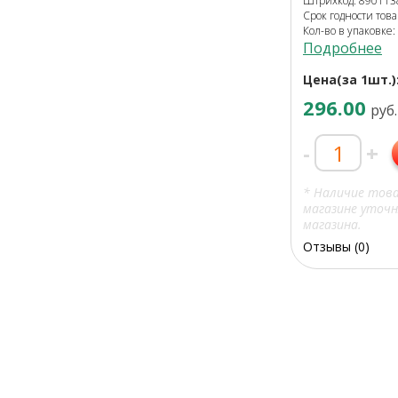
Штрихкод: 89011
Срок годности това
Кол-во в упаковке:
Подробнее
Цена(за 1шт.)
296.00
руб.
-
+
* Наличие тов
магазине уточн
магазина.
Отзывы (0)