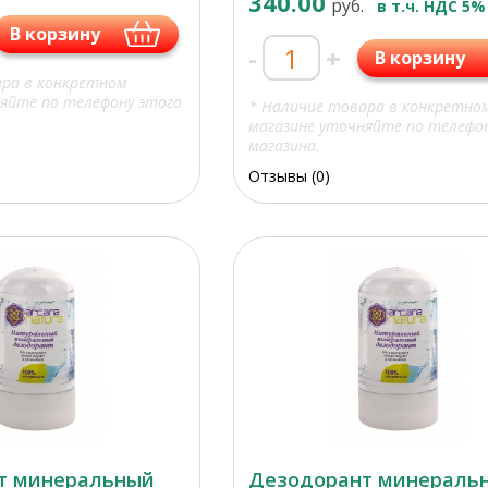
340.00
руб.
в т.ч. НДС 5%
В корзину
-
+
В корзину
ара в конкретном
яйте по телефону этого
* Наличие товара в конкретно
магазине уточняйте по телефо
магазина.
Отзывы (0)
т минеральный
Дезодорант минераль