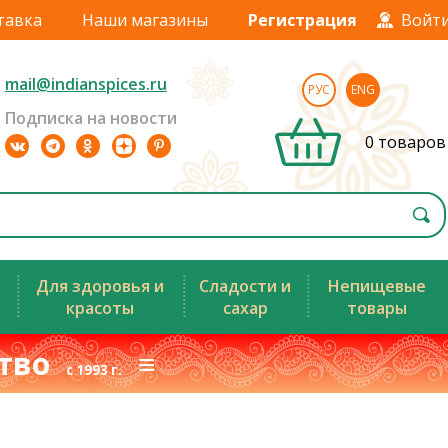
тавка
Наши магазины
Регистрация
Войт
mail@indianspices.ru
РУС
ENG
Подписка на новости
0 товаров
Для здоровья и
Сладости и
Непищевые
красоты
сахар
товары
ство
≡
с 1993 г.