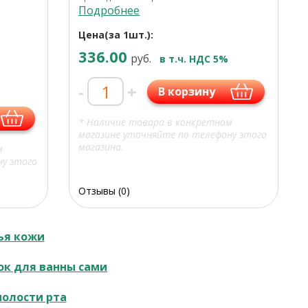
Подробнее
Цена(за 1шт.):
336.00
руб.
в т.ч. НДС 5%
-
+
В корзину
* Наличие товара в конкретном
магазине уточняйте по телефону этого
магазина.
м
ну этого
Отзывы (0)
ья кожи
к для ванны сами
полости рта