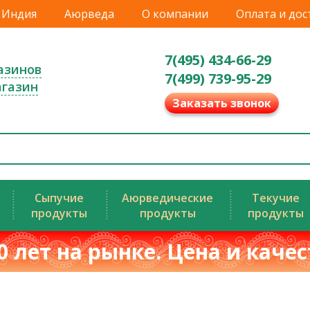
Индия
Аюрведа
О компании
Оплата и дос
7(495) 434-66-29
азинов
7(499) 739-95-29
агазин
Заказать звонок
Сыпучие
Аюрведические
Текучие
продукты
продукты
продукты
0 лет на рынке. Цена и каче