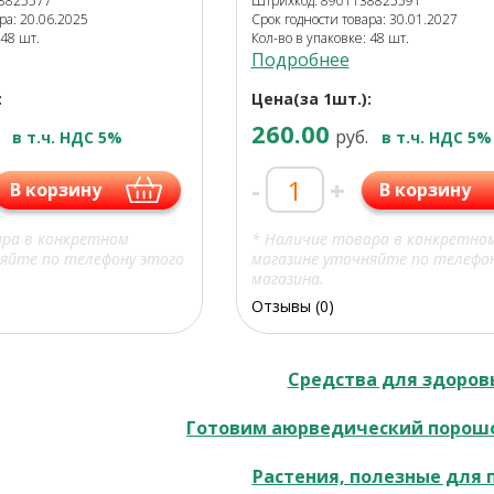
38825577
Штрихкод: 8901138825591
ра: 20.06.2025
Срок годности товара: 30.01.2027
 48 шт.
Кол-во в упаковке: 48 шт.
Подробнее
:
Цена(за 1шт.):
260.00
руб.
в т.ч. НДС 5%
в т.ч. НДС 5%
-
+
В корзину
В корзину
ара в конкретном
* Наличие товара в конкретно
яйте по телефону этого
магазине уточняйте по телефо
магазина.
Отзывы (0)
Средства для здоров
Готовим аюрведический порошо
Растения, полезные для 