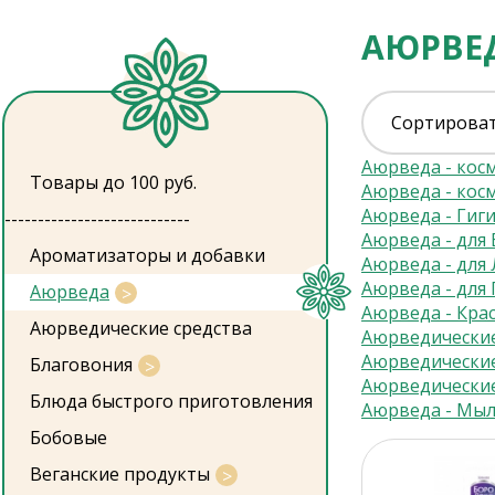
АЮРВЕД
Сортироват
Аюрведа - косм
Товары до 100 руб.
Аюрведа - косм
Аюрведа - Гиг
----------------------------
Аюрведа - для 
Ароматизаторы и добавки
Аюрведа - для
Аюрведа - для 
Аюрведа
Аюрведа - Кра
Аюрведические средства
Аюрведически
Аюрведически
Благовония
Аюрведически
Блюда быстрого приготовления
Аюрведа - Мы
Бобовые
Веганские продукты