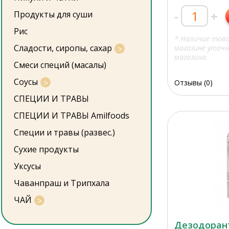
-
+
Продукты для суши
Рис
* Наличие тов
Сладости, сиропы, сахар
магазине уточн
магазина.
Смеси специй (масалы)
Соусы
Отзывы (0)
СПЕЦИИ И ТРАВЫ
СПЕЦИИ И ТРАВЫ Amilfoods
Специи и травы (развес.)
Сухие продукты
Уксусы
Чаванпраш и Трипхала
ЧАЙ
Дезодоран