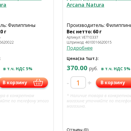
ura
Arcana Natura
ль: Филиппины
Производитель: Филиппин
0 г
Вес нетто: 60 г
6
Артикул: VET10337
16620022
Штрихкод: 4610016620015
Подробнее
:
Цена(за 1шт.):
370.00
руб.
в т.ч. НДС 5%
в т.ч. НДС 5%
-
+
В корзину
В корзину
ара в конкретном
* Наличие товара в конкретно
яйте по телефону этого
магазине уточняйте по телефо
магазина.
Отзывы (0)