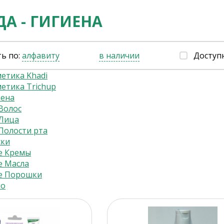
А - ГИГИЕНА
ь по:
алфавиту
в наличии
Доступ
етика Khadi
етика Trichup
иена
Волос
 Лица
Полости рта
ски
е Кремы
е Масла
е Порошки
ло