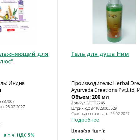
влажняющий для
Гель для душа Ним
Плюс"
ль: Индия
Производитель: Herbal Dr
л
Ayurveda Creations Pvt.Ltd,
6
Объем: 200 мл
48337007
Артикул: VET02745
ра: 25.02.2027
Штрихкод: 841028005529
Срок годности товара: 25.02.2027
Подробнее
:
Цена(за 1шт.):
в т.ч. НДС 5%