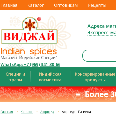
Главная
Каталог
Оптовикам
Рецепты
Адреса маг
Экспресс-м
WhatsApp: +7 (969) 341-30-66
Специи и
Индийская
Консервированные
травы
косметика
продукты
≡ Более 3
Главная
Каталог
Аюрведа
Аюрведа - Гигиена