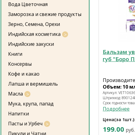
Вода Цветочная
Заморозка и свежие продукты
Зерно, Семена, Орехи
Индийская косметика
Индийские закуски
Бальзам у
Книги
губ "Боро 
Консервы
Кофе и какао
Производите
Лапша и вермишель
Объем: 10 м
Артикул: VET1063
Масла
Штрихкод: 89012
Мука, крупа, папад
Срок годности това
Подробнее
Напитки
Цена(за 1шт.)
Пасты и Урбеч
199.00
руб.
Пикули и Чатни