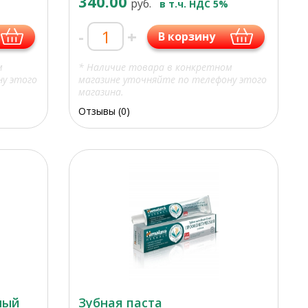
340.00
руб.
в т.ч. НДС 5%
-
+
В корзину
м
* Наличие товара в конкретном
ну этого
магазине уточняйте по телефону этого
магазина.
Отзывы (0)
ный
Зубная паста