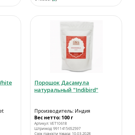
White
Порошок Дасамула
натуральный "Indibird"
et
Производитель: Индия
Вес нетто: 100 г
Артикул: VET10618
Штрихкод: 9911415652597
Срок годности товара: 10.03.2028