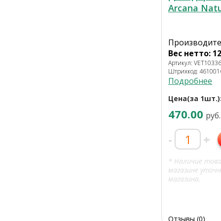
Arcana Nat
Производите
Вес нетто: 12
Артикул: VET1033
Штрихкод: 46100
Подробнее
Цена(за 1шт.)
470.00
руб.
-
+
* Наличие тов
магазине уточн
магазина.
Отзывы (0)