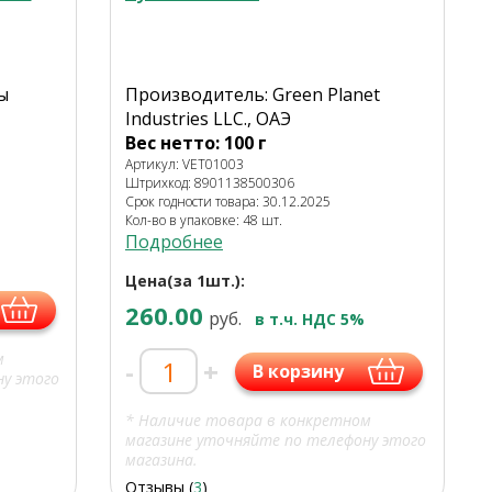
ы
Производитель: Green Planet
Industries LLC., ОАЭ
Вес нетто: 100 г
Артикул: VET01003
Штрихкод: 8901138500306
Срок годности товара: 30.12.2025
Кол-во в упаковке: 48 шт.
Подробнее
Цена(за 1шт.):
260.00
руб.
в т.ч. НДС 5%
м
-
+
В корзину
ну этого
* Наличие товара в конкретном
магазине уточняйте по телефону этого
магазина.
Отзывы (
3
)