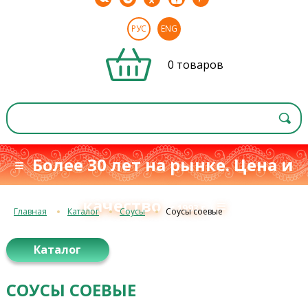
РУС
ENG
0 товаров
≡ Более 30 лет на рынке. Цена и
качество
≡
с 1993 г.
Главная
Каталог
Соусы
Соусы соевые
Каталог
СОУСЫ СОЕВЫЕ