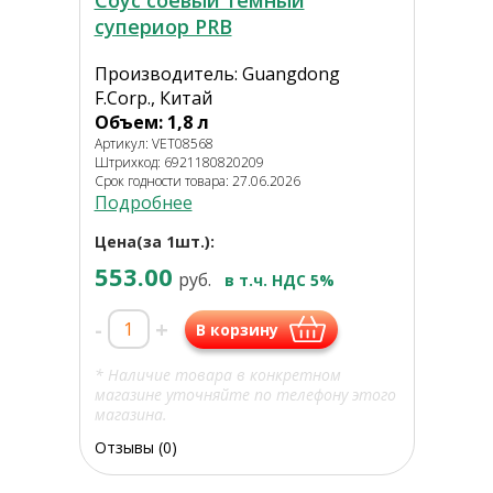
Соус соевый темный
супериор PRB
Производитель: Guangdong
F.Corp., Китай
Объем: 1,8 л
Артикул: VET08568
Штрихкод: 6921180820209
Срок годности товара: 27.06.2026
Подробнее
Цена(за 1шт.):
553.00
руб.
в т.ч. НДС 5%
-
+
В корзину
* Наличие товара в конкретном
магазине уточняйте по телефону этого
магазина.
Отзывы (0)