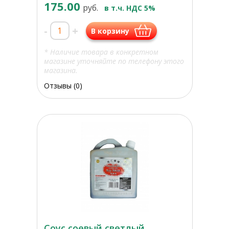
175.00
руб.
в т.ч. НДС 5%
-
+
В корзину
* Наличие товара в конкретном
магазине уточняйте по телефону этого
магазина.
Отзывы (0)
Соус соевый светлый