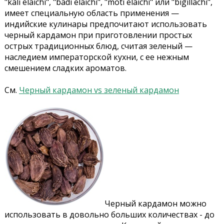
"kali elaichi", "badi elaichi", "moti elaichi" или "bigillachi",
имеет специальную область применения —
индийские кулинары предпочитают использовать
черный кардамон при приготовлении простых
острых традиционных блюд, считая зеленый —
наследием императорской кухни, с ее нежным
смешением сладких ароматов.
См.
Черный кардамон vs зеленый кардамон
Черный кардамон можно
использовать в довольно больших количествах - до