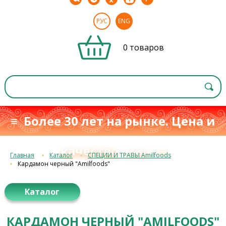
РУС
ENG
0 товаров
≡ Более 30 лет на рынке. Цена и
качество
≡
с 1993 г.
Главная
Каталог
СПЕЦИИ И ТРАВЫ Amilfoods
Кардамон черный "Amilfoods"
Каталог
КАРДАМОН ЧЕРНЫЙ "AMILFOODS"