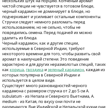
нескольких штук на порцию. Копченый аромат
чистой специи не чувствуется в готовом блюде,
черный кардамон не доминирует в блюде, но
подчеркивает и усиливает остальные компоненты.
Стручки следует немного разломать перед
использованием, но не сильно, чтобы не
повредились семена. Перед подачей их можно
удалить из блюда.
Черный кардамон, как и другие специи,
используемые в Северной Индии, требуют
некоторого времени для того, чтобы развить свой
аромат в наилучшей степени. Это поведение
характерно и для других неразмолотых специй, таких
как
корица
,
гвоздика
и
зеленый кардамон
, каждая из
которых популярна в Северной Индии и
используется в целом виде.
Существует много разновидностей черного
кардамона с размером стручка от 2 до 5 см A.
subulatum - из Непала и Северного Вьетнама, A.
medium - из Китая, по вкусу они почти не
различаются. Вне Индийской и Непальской кухни они