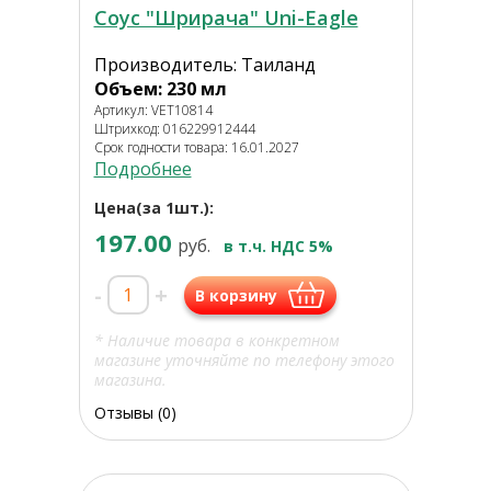
Соус "Шрирача" Uni-Eagle
Производитель: Таиланд
Объем: 230 мл
Артикул: VET10814
Штрихкод: 016229912444
Срок годности товара: 16.01.2027
Подробнее
Цена(за 1шт.):
197.00
руб.
в т.ч. НДС 5%
-
+
В корзину
* Наличие товара в конкретном
магазине уточняйте по телефону этого
магазина.
Отзывы (0)