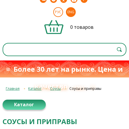
РУС
ENG
0 товаров
≡ Более 30 лет на рынке. Цена и
качество
≡
с 1993 г.
Главная
Каталог
Соусы
Соусы и приправы
Каталог
СОУСЫ И ПРИПРАВЫ