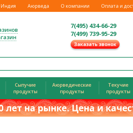
Индия
Аюрведа
О компании
Оплата и дос
7(495) 434-66-29
азинов
7(499) 739-95-29
агазин
Заказать звонок
Сыпучие
Аюрведические
Текучие
продукты
продукты
продукты
0 лет на рынке. Цена и каче