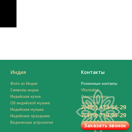
Индия
Контакты
Фото из Индии
Розничные контакты
Символы индии
VKontakte
Индийская кухня
Одноклассники
Об индийской музыке
Telegram
7(495) 434-66-29
Индийская музыка
7(499) 739-95-29
Индийские праздники
Ведическая астрология
Заказать звонок