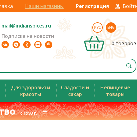
тавка
Наши магазины
Регистрация
Войт
mail@indianspices.ru
РУС
ENG
Подписка на новости
0 товаров
Для здоровья и
Сладости и
Непищевые
красоты
сахар
товары
ство
≡
с 1993 г.