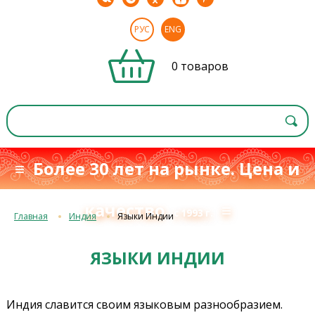
РУС
ENG
0 товаров
≡ Более 30 лет на рынке. Цена и
качество
≡
с 1993 г.
Главная
Индия
Языки Индии
ЯЗЫКИ ИНДИИ
Индия славится своим языковым разнообразием.