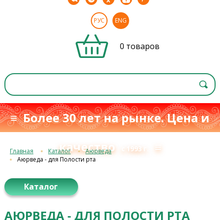
РУС
ENG
0 товаров
≡ Более 30 лет на рынке. Цена и
качество
≡
с 1993 г.
Главная
Каталог
Аюрведа
Аюрведа - для Полости рта
Каталог
АЮРВЕДА - ДЛЯ ПОЛОСТИ РТА