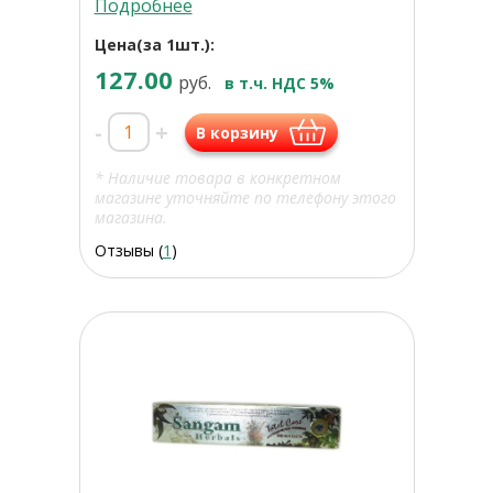
Подробнее
Цена(за 1шт.):
127.00
руб.
в т.ч. НДС 5%
-
+
В корзину
* Наличие товара в конкретном
магазине уточняйте по телефону этого
магазина.
Отзывы (
1
)