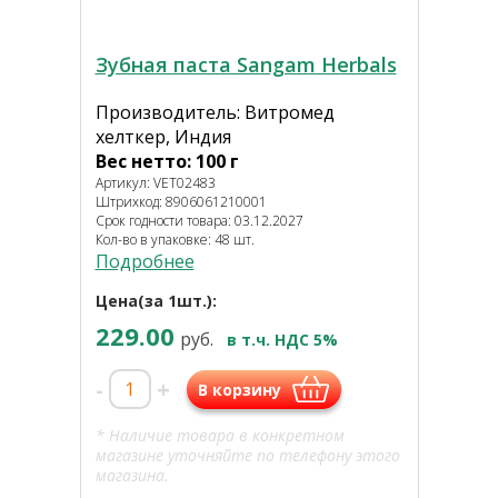
Зубная паста Sangam Herbals
Производитель: Витромед
хелткер, Индия
Вес нетто: 100 г
Артикул: VET02483
Штрихкод: 8906061210001
Срок годности товара: 03.12.2027
Кол-во в упаковке: 48 шт.
Подробнее
Цена(за 1шт.):
229.00
руб.
в т.ч. НДС 5%
-
+
В корзину
* Наличие товара в конкретном
магазине уточняйте по телефону этого
магазина.