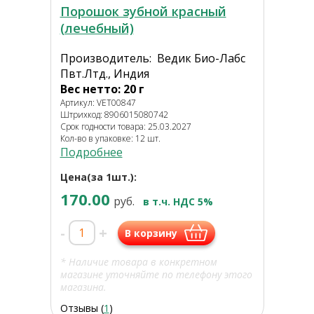
Порошок зубной красный
(лечебный)
Производитель: Ведик Био-Лабс
Пвт.Лтд., Индия
Вес нетто: 20 г
Артикул: VET00847
Штрихкод: 8906015080742
Срок годности товара: 25.03.2027
Кол-во в упаковке: 12 шт.
Подробнее
Цена(за 1шт.):
170.00
руб.
в т.ч. НДС 5%
-
+
В корзину
* Наличие товара в конкретном
магазине уточняйте по телефону этого
магазина.
Отзывы (
1
)