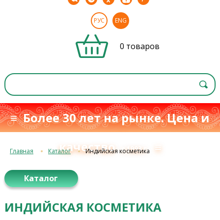
РУС
ENG
0 товаров
≡ Более 30 лет на рынке. Цена и
качество
≡
с 1993 г.
Главная
Каталог
Индийская косметика
Каталог
ИНДИЙСКАЯ КОСМЕТИКА