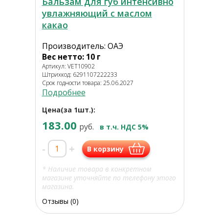
Бальзам для губ интенсивно
увлажняющий с маслом
какао
Производитель: ОАЭ
Вес нетто: 10 г
Артикул: VET10902
Штрихкод: 6291107222233
Срок годности товара: 25.06.2027
Подробнее
Цена(за 1шт.):
183.00
руб.
в т.ч. НДС 5%
-
+
В корзину
* Наличие товара в конкретном
магазине уточняйте по телефону этого
магазина.
Отзывы (0)