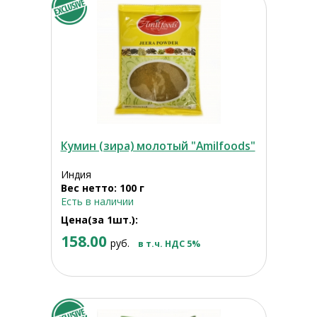
Кумин (зира) молотый "Amilfoods"
Индия
Вес нетто: 100 г
Есть в наличии
Цена(за 1шт.):
158.00
руб.
в т.ч. НДС 5%