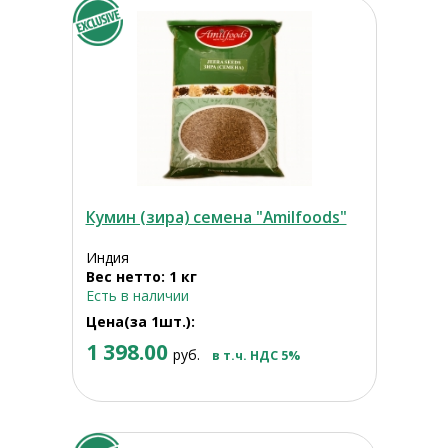
Кумин (зира) семена "Amilfoods"
Индия
Вес нетто: 1 кг
Есть в наличии
Цена(за 1шт.):
1 398.00
руб.
в т.ч. НДС 5%