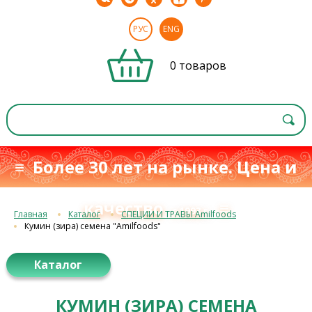
РУС
ENG
0 товаров
≡ Более 30 лет на рынке. Цена и
качество
≡
с 1993 г.
Главная
Каталог
СПЕЦИИ И ТРАВЫ Amilfoods
Кумин (зира) семена "Amilfoods"
Каталог
КУМИН (ЗИРА) СЕМЕНА