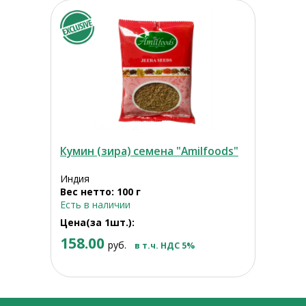
Кумин (зира) семена "Amilfoods"
Индия
Вес нетто: 100 г
Есть в наличии
Цена(за 1шт.):
158.00
руб.
в т.ч. НДС 5%