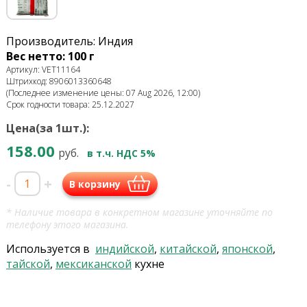
Производитель: Индия
Вес нетто: 100 г
Артикул: VET11164
Штрихкод: 8906013360648
(Последнее изменение цены: 07 Aug 2026, 12:00)
Срок годности товара: 25.12.2027
Цена(за 1шт.):
158.00
руб.
в т.ч. НДС 5%
-
+
В корзину
* Наличие товара в конкретном магазине уточняйте по
телефону этого магазина.
Используется в
индийской
,
китайской
,
японской
,
тайской
,
мексиканской
кухне