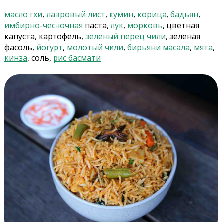
масло гхи
,
лавровый лист
,
кумин
,
корица
,
бадьян
,
имбирно
-
чесночная
паста,
лук
,
морковь
, цветная
капуста, картофель,
зеленый перец чили
, зеленая
фасоль,
йогурт
,
молотый чили
,
бирьяни масала
,
мята
,
кинза
, соль,
рис басмати