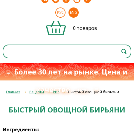
РУС
ENG
0 товаров
≡ Более 30 лет на рынке. Цена и
качество
≡
с 1993 г.
Главная
Рецепты
Рис
Быстрый овощной бирьяни
БЫСТРЫЙ ОВОЩНОЙ БИРЬЯНИ
Ингредиенты: