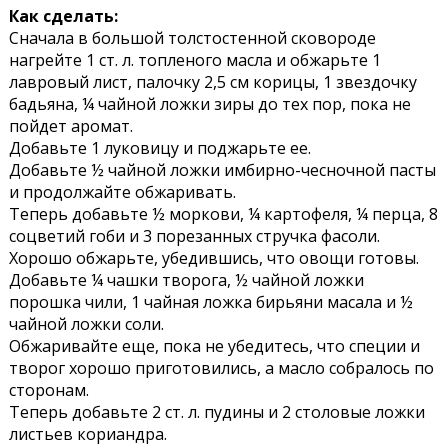
Как сделать:
Сначала в большой толстостенной сковороде
нагрейте 1 ст. л. топленого масла и обжарьте 1
лавровый лист, палочку 2,5 см корицы, 1 звездочку
бадьяна, ¼ чайной ложки зиры до тех пор, пока не
пойдет аромат.
Добавьте 1 луковицу и поджарьте ее.
Добавьте ½ чайной ложки имбирно-чесночной пасты
и продолжайте обжаривать.
Теперь добавьте ½ моркови, ¼ картофеля, ¼ перца, 8
соцветий гоби и 3 порезанных стручка фасоли.
Хорошо обжарьте, убедившись, что овощи готовы.
Добавьте ¼ чашки творога, ½ чайной ложки
порошка чили, 1 чайная ложка бирьяни масала и ½
чайной ложки соли.
Обжаривайте еще, пока не убедитесь, что специи и
творог хорошо приготовились, а масло собралось по
сторонам.
Теперь добавьте 2 ст. л. пудины и 2 столовые ложки
листьев кориандра.