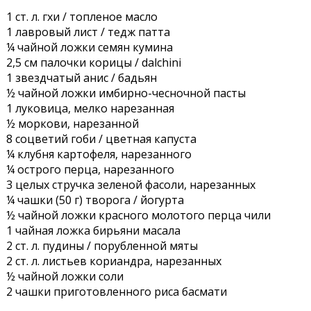
1 ст. л. гхи / топленое масло
1 лавровый лист / тедж патта
¼ чайной ложки семян кумина
2,5 см палочки корицы / dalchini
1 звездчатый анис / бадьян
½ чайной ложки имбирно-чесночной пасты
1 луковица, мелко нарезанная
½ моркови, нарезанной
8 соцветий гоби / цветная капуста
¼ клубня картофеля, нарезанного
¼ острого перца, нарезанного
3 целых стручка зеленой фасоли, нарезанных
¼ чашки (50 г) творога / йогурта
½ чайной ложки красного молотого перца чили
1 чайная ложка бирьяни масала
2 ст. л. пудины / порубленной мяты
2 ст. л. листьев кориандра, нарезанных
½ чайной ложки соли
2 чашки приготовленного риса басмати