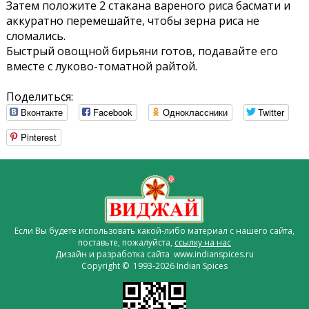
Затем положите 2 стакана вареного риса басмати и
аккуратно перемешайте, чтобы зерна риса не
сломались.
Быстрый овощной бирьяни готов, подавайте его
вместе с луково-томатной райтой.
Поделиться:
Вконтакте
Facebook
Одноклассники
Twitter
Pinterest
Если Вы будете использовать какой-либо материал с нашего сайта,
поставьте, пожалуйста,
ссылку на нас
Дизайн и разработка сайта www.indianspices.ru
Copyright © 1993-2026 Indian Spices