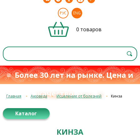
РУС
ENG
0 товаров
≡ Более 30 лет на рынке. Цена и
качество
≡
с 1993 г.
Главная
Аюрведа
Исцеление от болезней
Кинза
Каталог
КИНЗА