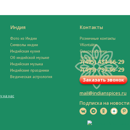
Индия
Контакты
Фото из Индии
Розничные контакты
Символы индии
VKontakte
Индийская кухня
Одноклассники
Об индийской музыке
Telegram
7(495) 434-66-29
Индийская музыка
7(499) 739-95-29
Индийские праздники
Ведическая астрология
Заказать звонок
mail@indianspices.ru
у на нас
Подписка на новости