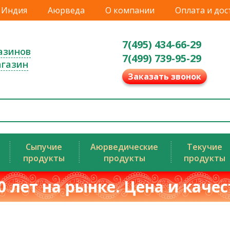
Индия
Аюрведа
О компании
Оплата и дос
7(495) 434-66-29
азинов
7(499) 739-95-29
агазин
Заказать звонок
Сыпучие
Аюрведические
Текучие
продукты
продукты
продукты
0 лет на рынке. Цена и каче