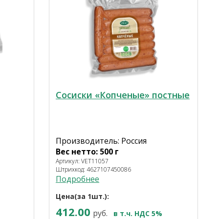
Сосиски «Копченые» постные
Производитель: Россия
Вес нетто: 500 г
Артикул: VET11057
Штрихкод: 4627107450086
Подробнее
Цена(за 1шт.):
412.00
руб.
в т.ч. НДС 5%