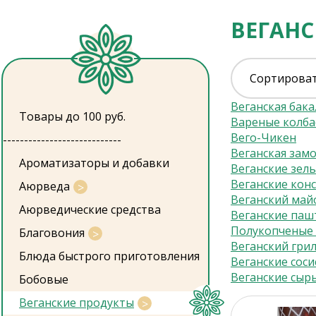
ВЕГАН
Сортироват
Веганская бака
Товары до 100 руб.
Вареные колба
Вего-Чикен
----------------------------
Веганская зам
Ароматизаторы и добавки
Веганские зел
Веганские кон
Аюрведа
Веганский май
Аюрведические средства
Веганские паш
Полукопченые 
Благовония
Веганский гри
Блюда быстрого приготовления
Веганские соси
Веганские сыр
Бобовые
Веганские продукты