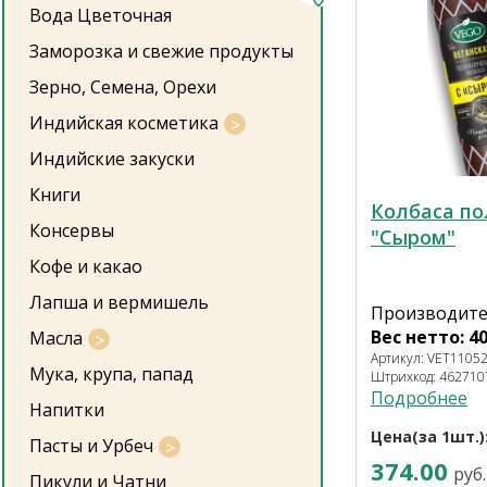
Вода Цветочная
Заморозка и свежие продукты
Зерно, Семена, Орехи
Индийская косметика
Индийские закуски
Книги
Колбаса по
Консервы
"Сыром"
Кофе и какао
Лапша и вермишель
Производител
Вес нетто: 40
Масла
Артикул: VET1105
Мука, крупа, папад
Штрихкод: 46271
Подробнее
Напитки
Цена(за 1шт.)
Пасты и Урбеч
374.00
руб.
Пикули и Чатни