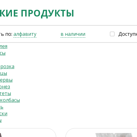
СКИЕ ПРОДУКТЫ
ь по:
алфавиту
в наличии
Доступ
лея
сы
орозка
ьцы
сервы
онез
теты
колбасы
ль
ски
ы