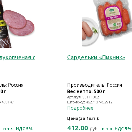
лукопченая с
Сардельки «Пикник»
ь: Россия
Производитель: Россия
0 г
Вес нетто: 500 г
2
Артикул: VET11062
07450147
Штрихкод: 4627107452912
Подробнее
:
Цена(за 1шт.):
412.00
руб.
в т.ч. НДС 5%
в т.ч. НДС 5%