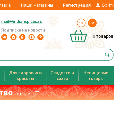
тавка
Наши магазины
Регистрация
Войт
mail@indianspices.ru
РУС
ENG
Подписка на новости
0 товаров
Для здоровья и
Сладости и
Непищевые
красоты
сахар
товары
ство
≡
с 1993 г.