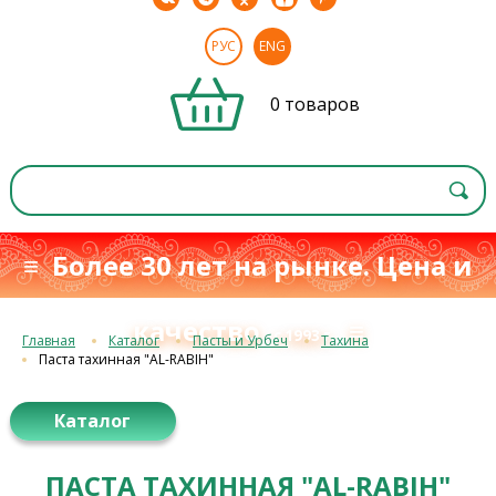
РУС
ENG
0 товаров
≡ Более 30 лет на рынке. Цена и
качество
≡
с 1993 г.
Главная
Каталог
Пасты и Урбеч
Тахина
Паста тахинная "AL-RABIH"
Каталог
ПАСТА ТАХИННАЯ "AL-RABIH"