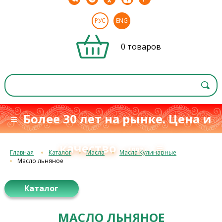
РУС
ENG
0 товаров
≡ Более 30 лет на рынке. Цена и
качество
≡
с 1993 г.
Главная
Каталог
Масла
Масла Кулинарные
Масло льняное
Каталог
МАСЛО ЛЬНЯНОЕ