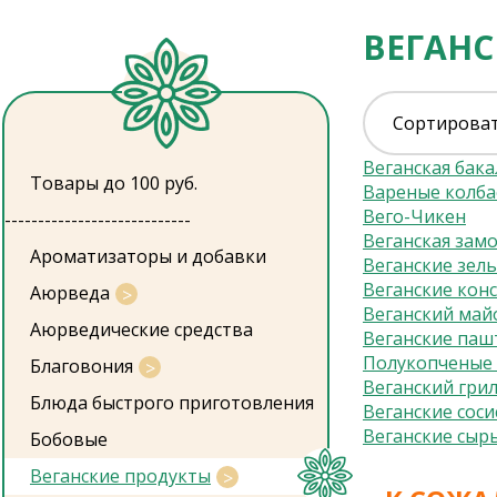
ВЕГАН
Сортироват
Веганская бака
Товары до 100 руб.
Вареные колба
Вего-Чикен
----------------------------
Веганская зам
Ароматизаторы и добавки
Веганские зел
Веганские кон
Аюрведа
Веганский май
Аюрведические средства
Веганские паш
Полукопченые 
Благовония
Веганский гри
Блюда быстрого приготовления
Веганские соси
Веганские сыр
Бобовые
Веганские продукты