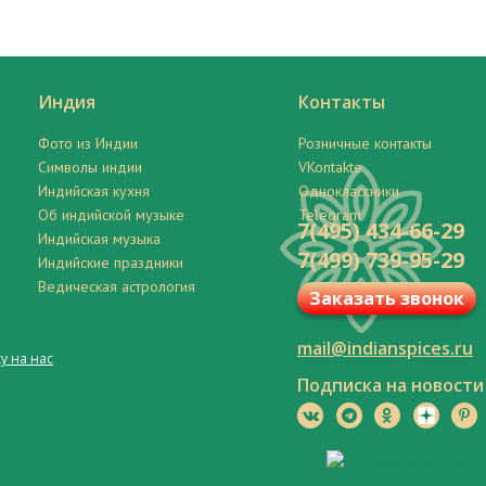
Индия
Контакты
Фото из Индии
Розничные контакты
Символы индии
VKontakte
Индийская кухня
Одноклассники
Об индийской музыке
Telegram
7(495) 434-66-29
Индийская музыка
7(499) 739-95-29
Индийские праздники
Ведическая астрология
Заказать звонок
mail@indianspices.ru
у на нас
Подписка на новости