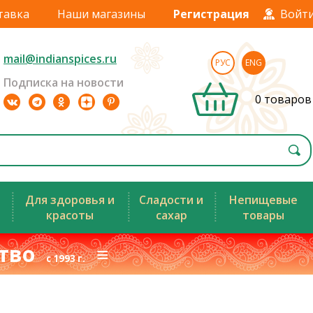
тавка
Наши магазины
Регистрация
Войт
mail@indianspices.ru
РУС
ENG
Подписка на новости
0 товаров
Для здоровья и
Сладости и
Непищевые
красоты
сахар
товары
ство
≡
с 1993 г.