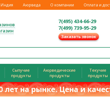
Индия
Аюрведа
О компании
Оплата и дос
7(495) 434-66-29
азинов
7(499) 739-95-29
агазин
Заказать звонок
Сыпучие
Аюрведические
Текучие
продукты
продукты
продукты
0 лет на рынке. Цена и каче