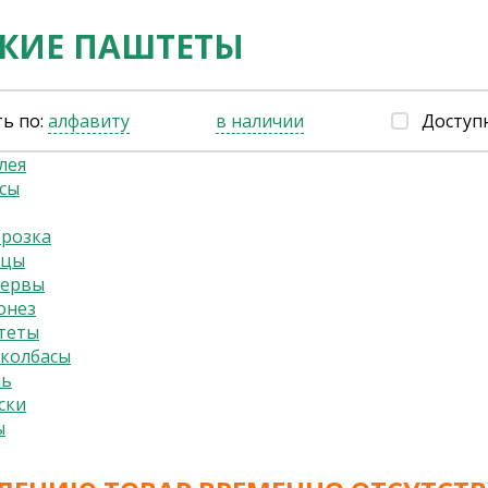
СКИЕ ПАШТЕТЫ
ь по:
алфавиту
в наличии
Доступ
лея
сы
орозка
ьцы
сервы
онез
теты
колбасы
ль
ски
ы