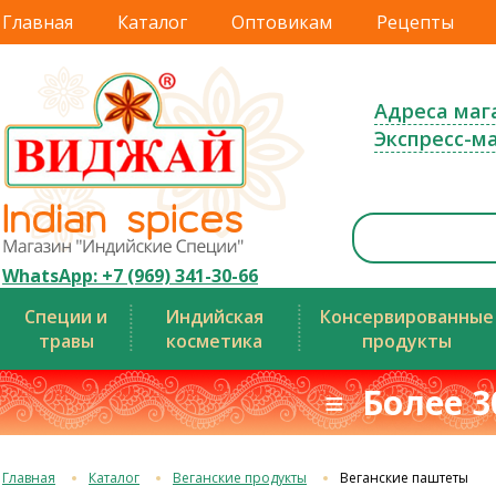
Главная
Каталог
Оптовикам
Рецепты
Адреса маг
Экспресс-м
WhatsApp: +7 (969) 341-30-66
Специи и
Индийская
Консервированные
травы
косметика
продукты
≡ Более 3
Главная
Каталог
Веганские продукты
Веганские паштеты