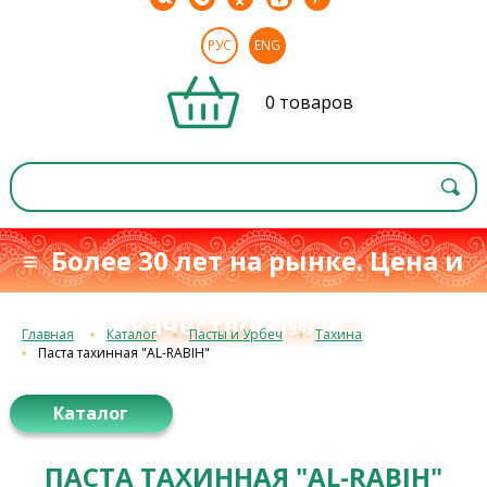
РУС
ENG
0 товаров
≡ Более 30 лет на рынке. Цена и
качество
≡
с 1993 г.
Главная
Каталог
Пасты и Урбеч
Тахина
Паста тахинная "AL-RABIH"
Каталог
ПАСТА ТАХИННАЯ "AL-RABIH"