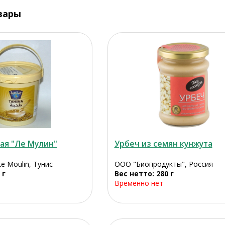
вары
ая "Ле Мулин"
Урбеч из семян кунжута
-Le Moulin, Тунис
ООО "Биопродукты", Россия
 г
Вес нетто: 280 г
Временно нет