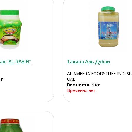
ая "AL-RABIH"
Тахина Аль Дубаи
AL AMEERA FOODSTUFF IND. Sha
 г
UAE
Вес нетто: 1 кг
Временно нет