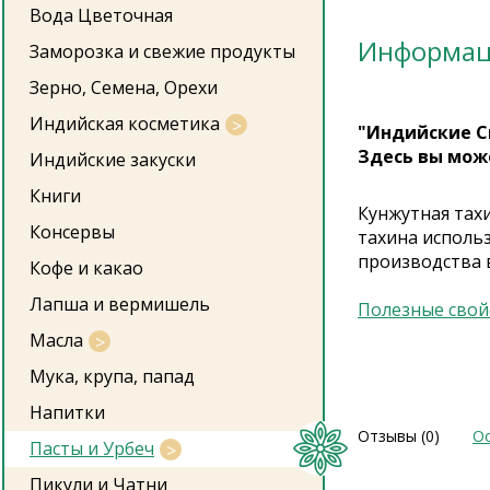
Вода Цветочная
Информа
Заморозка и свежие продукты
Зерно, Семена, Орехи
Индийская косметика
"Индийские С
Здесь вы мож
Индийские закуски
Книги
Кунжутная тахи
Консервы
тахина использ
производства 
Кофе и какао
Лапша и вермишель
Полезные свой
Масла
Мука, крупа, папад
Напитки
Отзывы (0)
Ос
Пасты и Урбеч
Пикули и Чатни