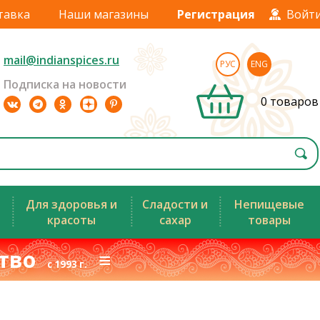
тавка
Наши магазины
Регистрация
Войт
mail@indianspices.ru
РУС
ENG
Подписка на новости
0 товаров
Для здоровья и
Сладости и
Непищевые
красоты
сахар
товары
ство
≡
с 1993 г.