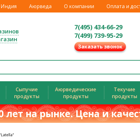
Индия
Аюрведа
О компании
Оплата и дос
7(495) 434-66-29
азинов
7(499) 739-95-29
агазин
Заказать звонок
Сыпучие
Аюрведические
Текучие
продукты
продукты
продукты
0 лет на рынке. Цена и каче
Latella"