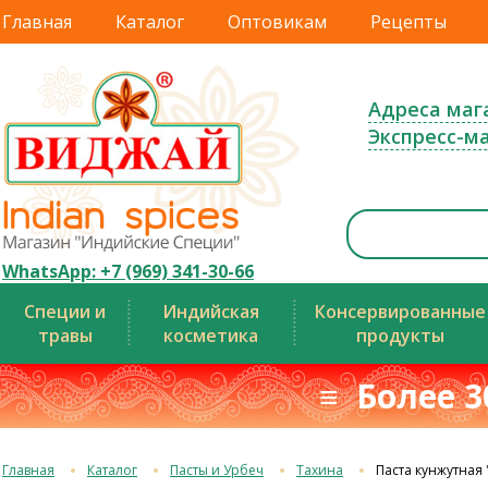
Главная
Каталог
Оптовикам
Рецепты
Адреса маг
Экспресс-м
WhatsApp: +7 (969) 341-30-66
Специи и
Индийская
Консервированные
травы
косметика
продукты
≡ Более 3
Главная
Каталог
Пасты и Урбеч
Тахина
Паста кунжутная "