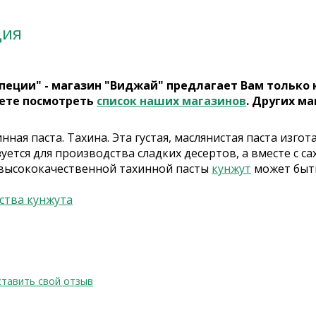
ция
пеции" - магазин "Виджай" предлагает Вам только
ете посмотреть
список наших магазинов
. Других ма
нная паста. Тахина. Эта густая, маслянистая паста изг
уется для производства сладких десертов, а вместе с с
высококачественной тахинной пасты
кунжут
может быт
ства кунжута
тавить свой отзыв