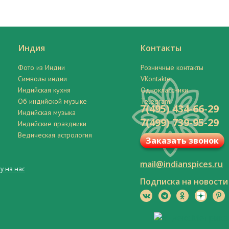
Индия
Контакты
Фото из Индии
Розничные контакты
Символы индии
VKontakte
Индийская кухня
Одноклассники
Об индийской музыке
Telegram
7(495) 434-66-29
Индийская музыка
7(499) 739-95-29
Индийские праздники
Ведическая астрология
Заказать звонок
mail@indianspices.ru
у на нас
Подписка на новости