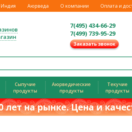
Индия
Аюрведа
О компании
Оплата и дос
7(495) 434-66-29
азинов
7(499) 739-95-29
агазин
Заказать звонок
Сыпучие
Аюрведические
Текучие
продукты
продукты
продукты
0 лет на рынке. Цена и каче