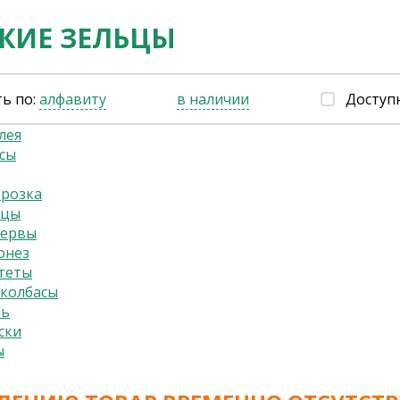
КИЕ ЗЕЛЬЦЫ
ь по:
алфавиту
в наличии
Доступ
лея
сы
орозка
ьцы
сервы
онез
теты
колбасы
ль
ски
ы