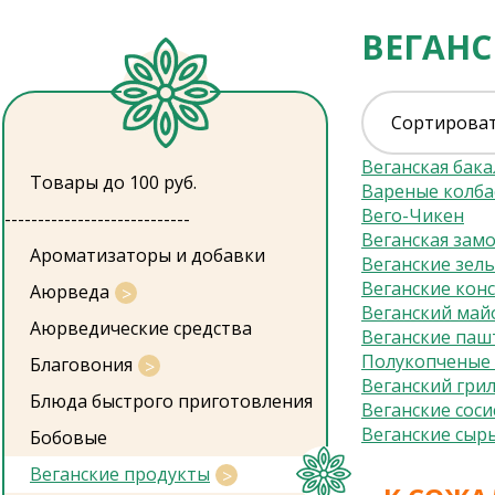
ВЕГАНС
Сортироват
Веганская бака
Товары до 100 руб.
Вареные колба
Вего-Чикен
----------------------------
Веганская зам
Ароматизаторы и добавки
Веганские зел
Веганские кон
Аюрведа
Веганский май
Аюрведические средства
Веганские паш
Полукопченые 
Благовония
Веганский гри
Блюда быстрого приготовления
Веганские соси
Веганские сыр
Бобовые
Веганские продукты