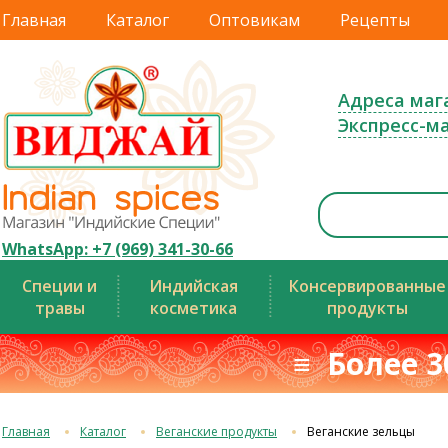
Главная
Каталог
Оптовикам
Рецепты
Адреса маг
Экспресс-м
WhatsApp: +7 (969) 341-30-66
Специи и
Индийская
Консервированные
травы
косметика
продукты
≡ Более 3
Главная
Каталог
Веганские продукты
Веганские зельцы