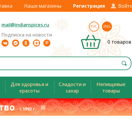
тавка
Наши магазины
Регистрация
Войт
mail@indianspices.ru
РУС
ENG
Подписка на новости
0 товаров
Для здоровья и
Сладости и
Непищевые
красоты
сахар
товары
ство
≡
с 1993 г.