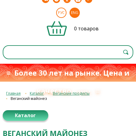
РУС
ENG
0 товаров
≡ Более 30 лет на рынке. Цена и
качество
≡
с 1993 г.
Главная
Каталог
Веганские продукты
Веганский майонез
Каталог
ВЕГАНСКИЙ МАЙОНЕЗ