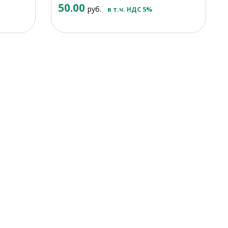
50.00
руб.
в т.ч. НДС 5%