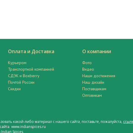
Оплата и Доставка
О компании
Курьером
Фото
Транспортной компанией
Видео
СДЭК и Boxberry
Наши достижения
Почтой России
Наш дизайн
Скидки
Поставщикам
Оптовикам
ьзовать какой-либо материал с нашего сайта, поставьте, пожалуйста,
ссылк
сайта www.indianspices.ru
Indian Spices