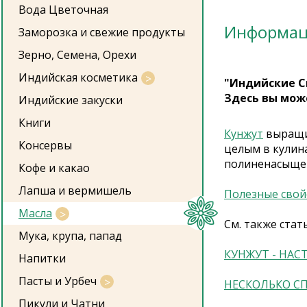
Вода Цветочная
Информа
Заморозка и свежие продукты
Зерно, Семена, Орехи
Индийская косметика
"Индийские С
Здесь вы мож
Индийские закуски
Книги
Кунжут
выращив
Консервы
целым в кулин
полиненасыще
Кофе и какао
Лапша и вермишель
Полезные свой
Масла
См. также ста
Мука, крупа, папад
КУНЖУТ - НАС
Напитки
Пасты и Урбеч
НЕСКОЛЬКО С
Пикули и Чатни