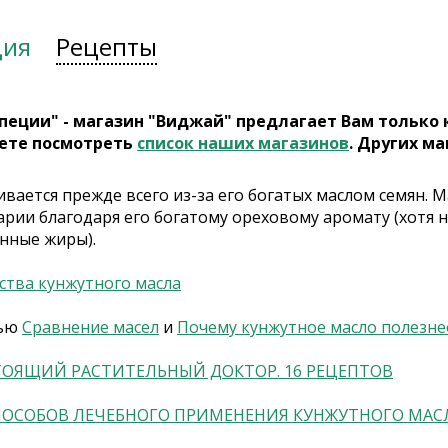
ция
Рецепты
пеции" - магазин "Виджай" предлагает Вам только
ете посмотреть
список наших магазинов
. Других ма
ается прежде всего из-за его богатых маслом семян. М
арии благодаря его богатому ореховому аромату (хотя 
нные жиры).
ства кунжутного масла
тью
Сравнение масел
и
Почему кунжутное масло полезнее
ТОЯЩИЙ РАСТИТЕЛЬНЫЙ ДОКТОР. 16 РЕЦЕПТОВ
ПОСОБОВ ЛЕЧЕБНОГО ПРИМЕНЕНИЯ КУНЖУТНОГО МАС