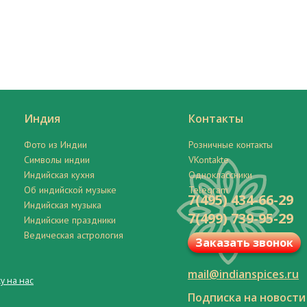
Индия
Контакты
Фото из Индии
Розничные контакты
Символы индии
VKontakte
Индийская кухня
Одноклассники
Об индийской музыке
Telegram
7(495) 434-66-29
Индийская музыка
7(499) 739-95-29
Индийские праздники
Ведическая астрология
Заказать звонок
mail@indianspices.ru
у на нас
Подписка на новости