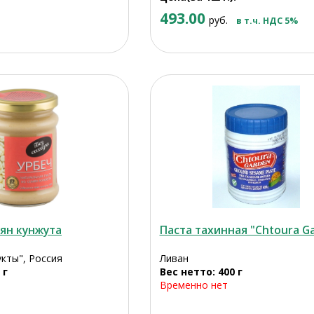
493.00
руб.
в т.ч. НДС 5%
ян кунжута
Паста тахинная "Chtoura G
кты", Россия
Ливан
 г
Вес нетто: 400 г
Временно нет