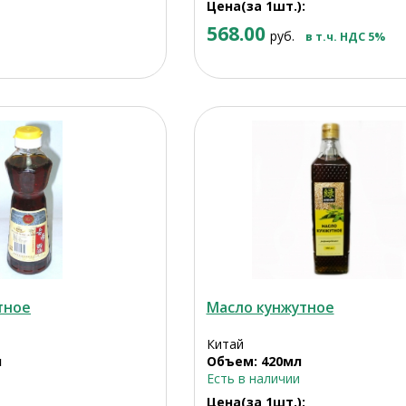
Цена(за 1шт.):
568.00
руб.
в т.ч. НДС 5%
тное
Масло кунжутное
Китай
л
Объем: 420мл
Есть в наличии
Цена(за 1шт.):