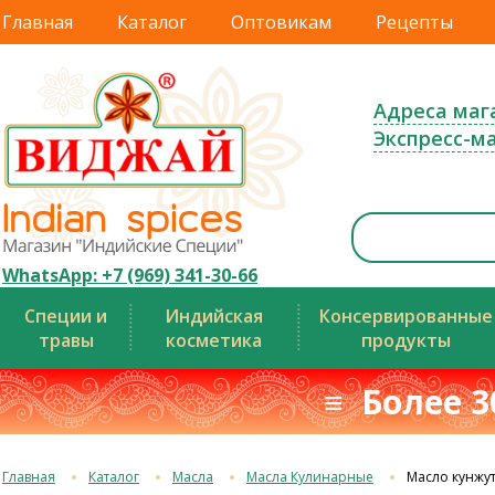
Главная
Каталог
Оптовикам
Рецепты
Адреса маг
Экспресс-м
WhatsApp: +7 (969) 341-30-66
Специи и
Индийская
Консервированные
травы
косметика
продукты
≡ Более 3
Главная
Каталог
Масла
Масла Кулинарные
Масло кунжу