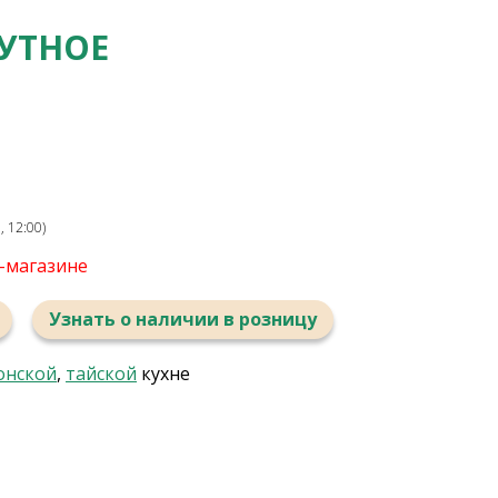
УТНОЕ
 12:00)
т-магазине
Узнать о наличии в розницу
онской
,
тайской
кухне