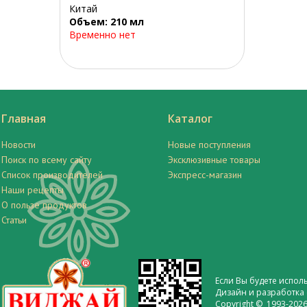
Китай
Объем: 210 мл
Временно нет
Главная
Каталог
Новости
Новые поступления
Поиск по всему сайту
Эксклюзивные товары
Список производителей
Экспресс-магазин
Наши рецепты
О пользе продуктов
Статьи
Если Вы будете испол
Дизайн и разработка 
Copyright © 1993-2026 