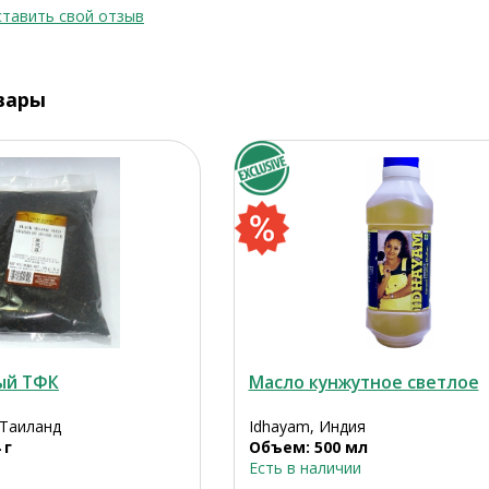
тавить свой отзыв
вары
ый ТФК
Масло кунжутное светлое
 Таиланд
Idhayam, Индия
 г
Объем: 500 мл
Есть в наличии