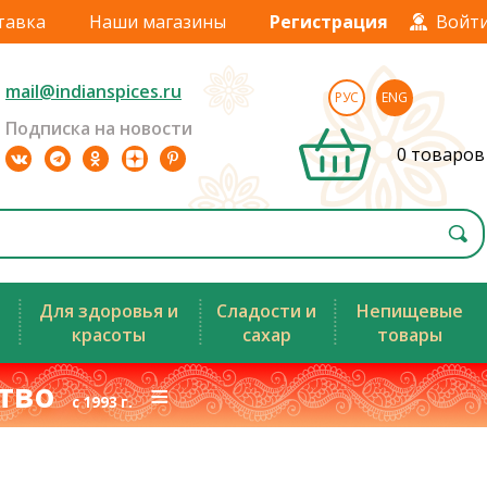
тавка
Наши магазины
Регистрация
Войт
mail@indianspices.ru
РУС
ENG
Подписка на новости
0 товаров
Для здоровья и
Сладости и
Непищевые
красоты
сахар
товары
ство
≡
с 1993 г.