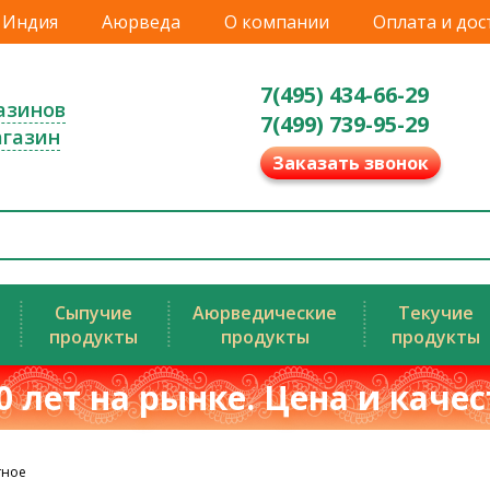
Индия
Аюрведа
О компании
Оплата и дос
7(495) 434-66-29
азинов
7(499) 739-95-29
агазин
Заказать звонок
Сыпучие
Аюрведические
Текучие
продукты
продукты
продукты
0 лет на рынке. Цена и каче
тное