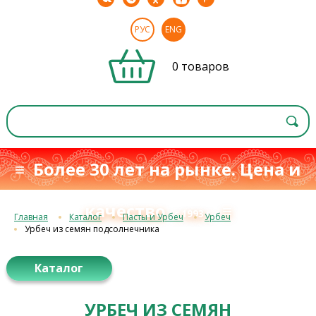
РУС
ENG
0 товаров
≡ Более 30 лет на рынке. Цена и
качество
≡
с 1993 г.
Главная
Каталог
Пасты и Урбеч
Урбеч
Урбеч из семян подсолнечника
Каталог
УРБЕЧ ИЗ СЕМЯН