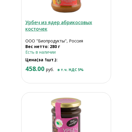
Урбеч из ядер абрикосовых
косточек
ООО "Биопродукты", Россия
Вес нетто: 280 г
Есть в наличии
Цена(за 1шт.):
458.00
руб.
в т.ч. НДС 5%