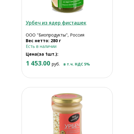
Урбеч из ядер фисташек
ООО "Биопродукты", Россия
Вес нетто: 280 г
Есть в наличии
Цена(за 1шт.):
1 453.00
руб.
в т.ч. НДС 5%