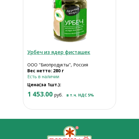
Урбеч из ядер фисташек
ООО "Биопродукты", Россия
Вес нетто: 280 г
Есть в наличии
Цена(за 1шт.):
1 453.00
руб.
в т.ч. НДС 5%