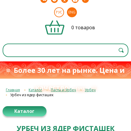
РУС
ENG
0 товаров
≡ Более 30 лет на рынке. Цена и
качество
≡
с 1993 г.
Главная
Каталог
Пасты и Урбеч
Урбеч
Урбеч из ядер фисташек
Каталог
УРБЕЧ ИЗ ЯДЕР ФИСТАШЕК