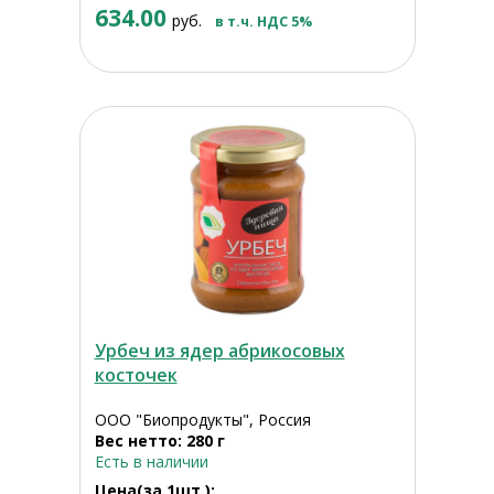
634.00
руб.
в т.ч. НДС 5%
Урбеч из ядер абрикосовых
косточек
ООО "Биопродукты", Россия
Вес нетто: 280 г
Есть в наличии
Цена(за 1шт.):