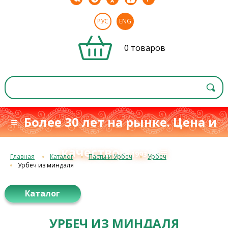
РУС
ENG
0 товаров
≡ Более 30 лет на рынке. Цена и
качество
≡
с 1993 г.
Главная
Каталог
Пасты и Урбеч
Урбеч
Урбеч из миндаля
Каталог
УРБЕЧ ИЗ МИНДАЛЯ