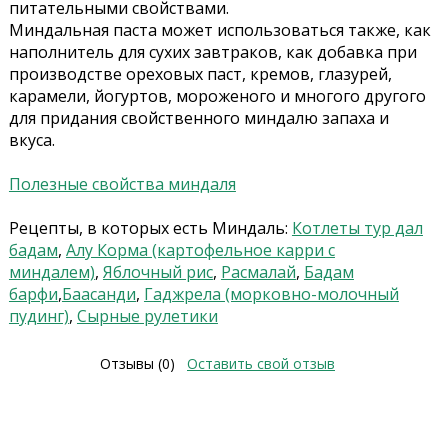
питательными свойствами.
Миндальная паста может использоваться также, как
наполнитель для сухих завтраков, как добавка при
производстве ореховых паст, кремов, глазурей,
карамели, йогуртов, мороженого и многого другого
для придания свойственного миндалю запаха и
вкуса.
Полезные свойства миндаля
Рецепты, в которых есть Миндаль:
Котлеты тур дал
бадам
,
Алу Корма (картофельное карри с
миндалем)
,
Яблочный рис
,
Расмалай
,
Бадам
барфи
,
Баасанди
,
Гаджрела (морковно-молочный
пудинг)
,
Сырные рулетики
Отзывы (0)
Оставить свой отзыв