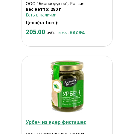
ООО "Биопродукты", Россия
Вес нетто: 280 г
Есть в наличии
Цена(за 1шт.):
205.00
руб.
в т.ч. НДС 5%
Урбеч из ядер фисташек