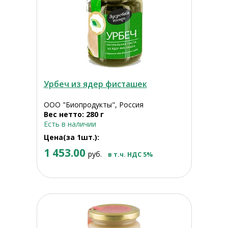
Урбеч из ядер фисташек
ООО "Биопродукты", Россия
Вес нетто: 280 г
Есть в наличии
Цена(за 1шт.):
1 453.00
руб.
в т.ч. НДС 5%