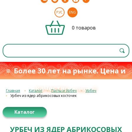
РУС
ENG
0 товаров
≡ Более 30 лет на рынке. Цена и
качество
≡
с 1993 г.
Главная
Каталог
Пасты и Урбеч
Урбеч
Урбеч из ядер абрикосовых косточек
Каталог
УРБЕЧ ИЗ ЯДЕР АБРИКОСОВЫХ