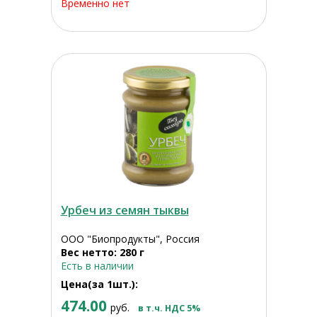
Временно нет
Урбеч из семян тыквы
ООО "Биопродукты", Россия
Вес нетто: 280 г
Есть в наличии
Цена(за 1шт.):
474.00
руб.
в т.ч. НДС 5%