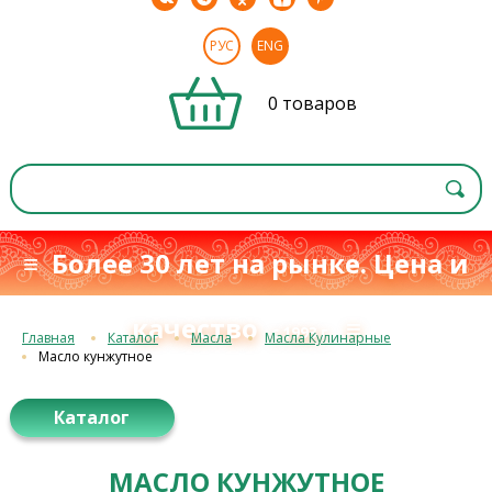
РУС
ENG
0 товаров
≡ Более 30 лет на рынке. Цена и
качество
≡
с 1993 г.
Главная
Каталог
Масла
Масла Кулинарные
Масло кунжутное
Каталог
МАСЛО КУНЖУТНОЕ