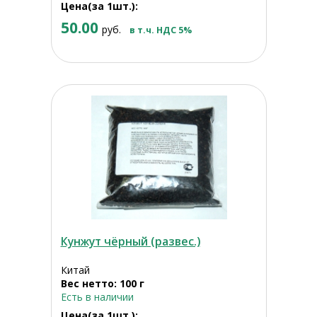
Цена(за 1шт.):
50.00
руб.
в т.ч. НДС 5%
Кунжут чёрный (развес.)
Китай
Вес нетто: 100 г
Есть в наличии
Цена(за 1шт.):