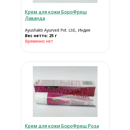
Крем для кожи БороФреш
Лаванда
Ayushakti Ayurved Pvt. Ltd., Индия
Вес нетто: 25 г
Временно нет
Крем для кожи БороФреш Роза