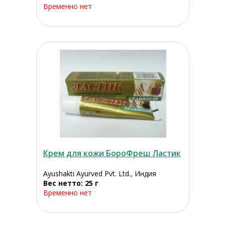
Временно нет
Крем для кожи БороФреш Ластик
Ayushakti Ayurved Pvt. Ltd., Индия
Вес нетто: 25 г
Временно нет