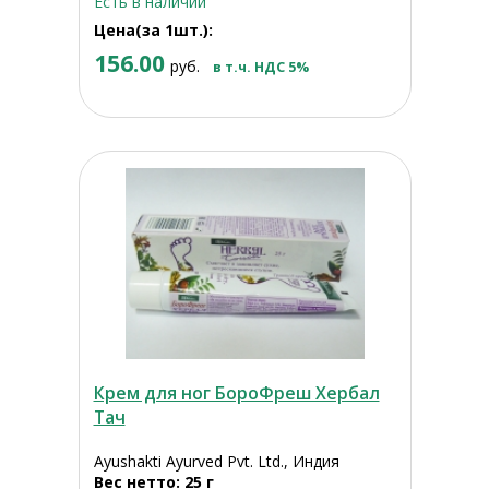
Есть в наличии
Цена(за 1шт.):
156.00
руб.
в т.ч. НДС 5%
Крем для ног БороФреш Хербал
Тач
Ayushakti Ayurved Pvt. Ltd., Индия
Вес нетто: 25 г