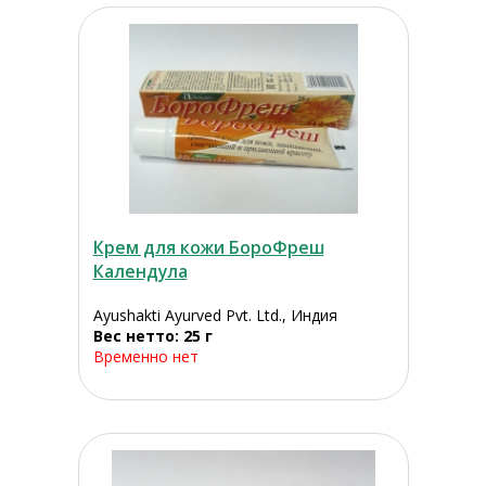
Крем для кожи БороФреш
Календула
Ayushakti Ayurved Pvt. Ltd., Индия
Вес нетто: 25 г
Временно нет