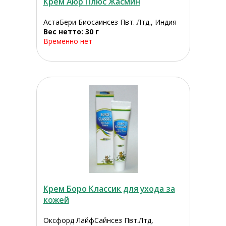
Крем Аюр Плюс Жасмин
АстаБери Биосаинсез Пвт. Лтд., Индия
Вес нетто: 30 г
Временно нет
Крем Боро Классик для ухода за
кожей
Оксфорд ЛайфСайнсез Пвт.Лтд,