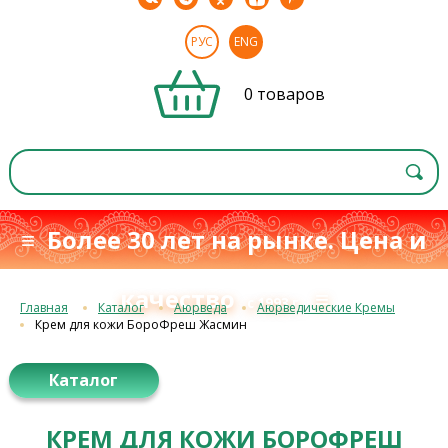
РУС
ENG
0 товаров
≡ Более 30 лет на рынке. Цена и
качество
≡
с 1993 г.
Главная
Каталог
Аюрведа
Аюрведические Кремы
Крем для кожи БороФреш Жасмин
Каталог
КРЕМ ДЛЯ КОЖИ БОРОФРЕШ