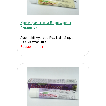
Крем для кожи БороФреш
Ромашка
Ayushakti Ayurved Pvt. Ltd., Индия
Вес нетто: 30 г
Временно нет