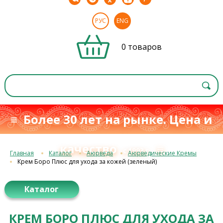
РУС
ENG
0 товаров
≡ Более 30 лет на рынке. Цена и
качество
≡
с 1993 г.
Главная
Каталог
Аюрведа
Аюрведические Кремы
Крем Боро Плюс для ухода за кожей (зеленый)
Каталог
КРЕМ БОРО ПЛЮС ДЛЯ УХОДА ЗА