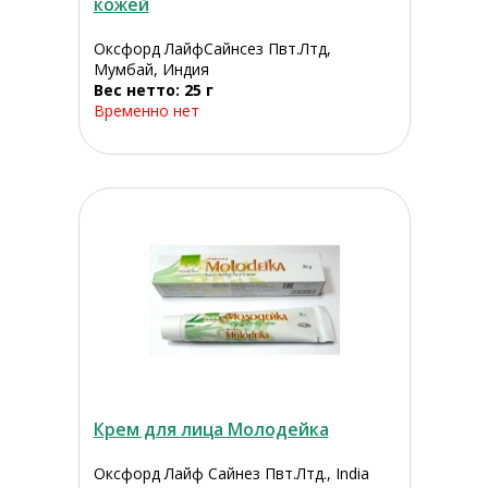
кожей
Оксфорд ЛайфСайнсез Пвт.Лтд,
Мумбай, Индия
Вес нетто: 25 г
Временно нет
Крем для лица Молодейка
Оксфорд Лайф Сайнез Пвт.Лтд., India