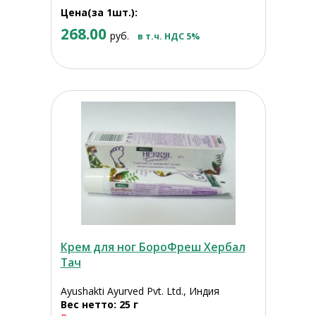
Цена(за 1шт.):
268.00
руб.
в т.ч. НДС 5%
Крем для ног БороФреш Хербал
Тач
Ayushakti Ayurved Pvt. Ltd., Индия
Вес нетто: 25 г