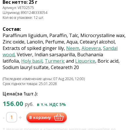
Вес нетто: 25 г
Артикул: VET02575
Штрихкод: 8901248333054
Кол-во в упаковке: 12 шт.
Состав:
Paraffinum liguidum, Paraffin, Talc, Microcrystalline wax,
Zinc oxide, Lanolin, Perfume, Aqua, Cetearyl alcohol,
Extracts of spiked ginger lily,
Neem
,
Aloevera
,
Sandal
wood
, Vetiver, Indian sarsaparilla, Buchanania
latifolia,
Holy basil
,
Turmeric
and
Liquorice
, Boric acid,
Sodium lauryl sulfate, Ceteareth 20
(Последнее изменение цены: 07 Aug 2026, 12:00)
Срок годности товара: 25.01.2028
Цена(за 1шт.):
156.00
руб.
в т.ч. НДС 5%
-
+
В корзину
* Наличие товара в конкретном магазине уточняйте по