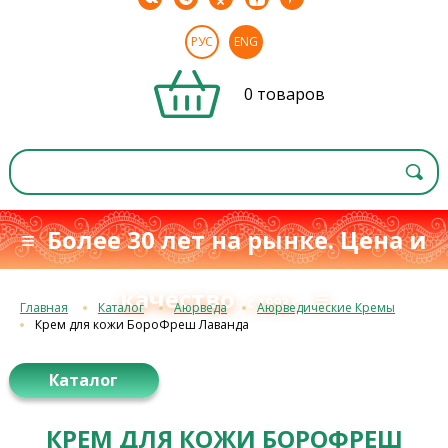
РУС
ENG
0 товаров
≡ Более 30 лет на рынке. Цена и
качество
≡
с 1993 г.
Главная
Каталог
Аюрведа
Аюрведические Кремы
Крем для кожи БороФреш Лаванда
Каталог
КРЕМ ДЛЯ КОЖИ БОРОФРЕШ