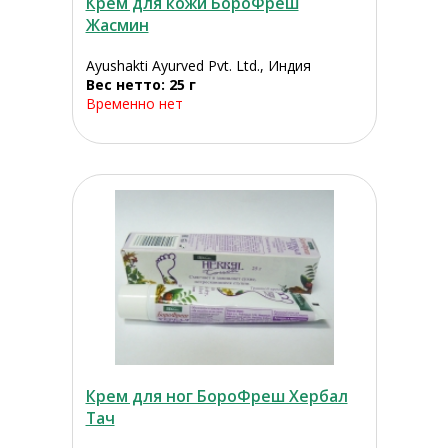
Крем для кожи БороФреш
Жасмин
Ayushakti Ayurved Pvt. Ltd., Индия
Вес нетто: 25 г
Временно нет
Крем для ног БороФреш Хербал
Тач