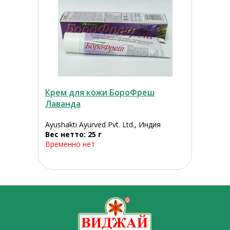
Крем для кожи БороФреш
Лаванда
Ayushakti Ayurved Pvt. Ltd., Индия
Вес нетто: 25 г
Временно нет