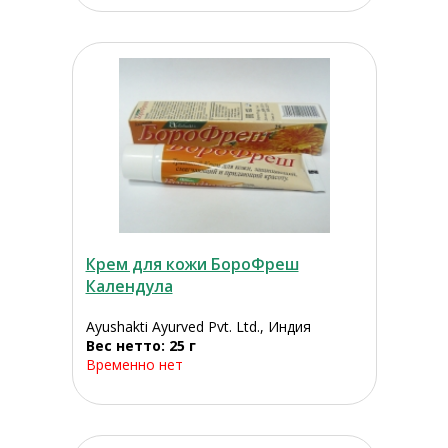
Крем для кожи БороФреш
Календула
Ayushakti Ayurved Pvt. Ltd., Индия
Вес нетто: 25 г
Временно нет