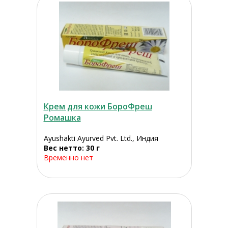
Крем для кожи БороФреш
Ромашка
Ayushakti Ayurved Pvt. Ltd., Индия
Вес нетто: 30 г
Временно нет