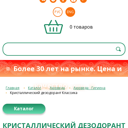
РУС
ENG
0 товаров
≡ Более 30 лет на рынке. Цена и
качество
≡
с 1993 г.
Главная
Каталог
Аюрведа
Аюрведа - Гигиена
Кристаллический дезодорант Классика
Каталог
КРИСТАЛЛИЧЕСКИЙ ДЕЗОДОРАНТ