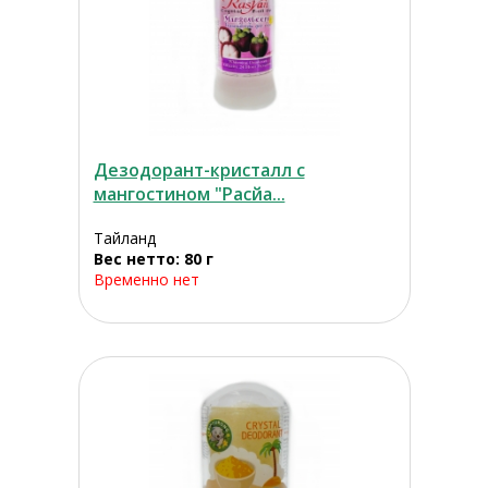
Дезодорант-кристалл с
мангoстином "Расйа...
Тайланд
Вес нетто: 80 г
Временно нет