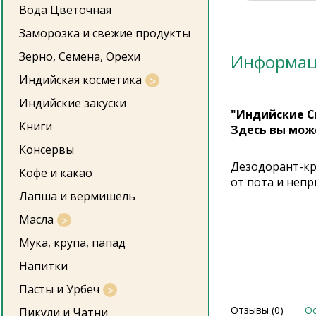
Вода Цветочная
Заморозка и свежие продукты
Зерно, Семена, Орехи
Информа
Индийская косметика
Индийские закуски
"Индийские С
Книги
Здесь вы мож
Консервы
Дезодорант-кр
Кофе и какао
от пота и неп
Лапша и вермишель
Масла
Мука, крупа, папад
Напитки
Пасты и Урбеч
Отзывы (0)
Ос
Пикули и Чатни