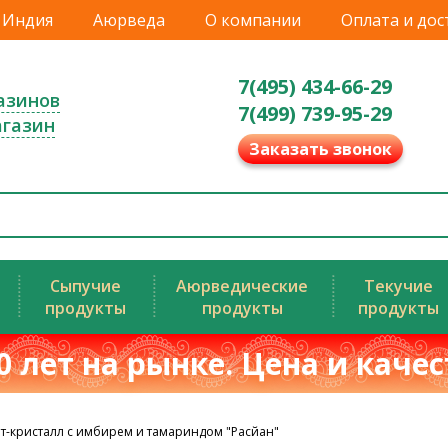
Индия
Аюрведа
О компании
Оплата и дос
7(495) 434-66-29
азинов
7(499) 739-95-29
агазин
Заказать звонок
Сыпучие
Аюрведические
Текучие
продукты
продукты
продукты
0 лет на рынке. Цена и каче
т-кристалл с имбирем и тамариндом "Расйан"