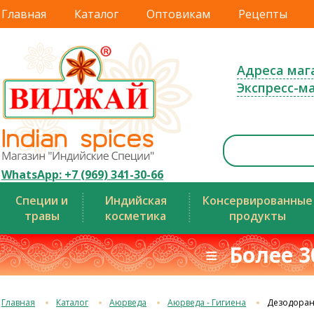
Главная
Каталог
Оптовикам
Рецепты
Адреса маг
Экспресс-м
WhatsApp: +7 (969) 341-30-66
Специи и
Индийская
Консервированные
травы
косметика
продукты
≡ Более 3
Главная
Каталог
Аюрведа
Аюрведа - Гигиена
Дезодоран