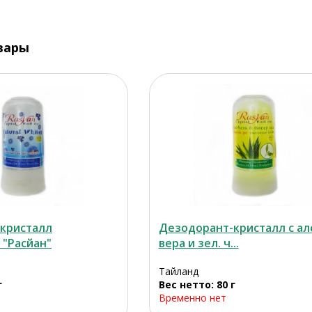
вары
кристалл
Дезодорант-кристалл с ал
 "Расйан"
вера и зел. ч...
Тайланд
г
Вес нетто: 80 г
Временно нет