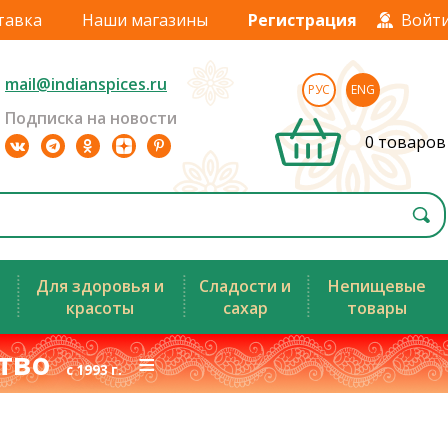
тавка
Наши магазины
Регистрация
Войт
mail@indianspices.ru
РУС
ENG
Подписка на новости
0 товаров
Для здоровья и
Сладости и
Непищевые
красоты
сахар
товары
ство
≡
с 1993 г.