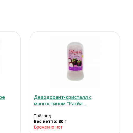
ое
Дезодорант-кристалл с
мангoстином "Расйа...
Тайланд
Вес нетто: 80 г
Временно нет