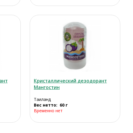
ант
Кристаллический дезодорант
Мангостин
Таиланд
Вес нетто: 60 г
Временно нет