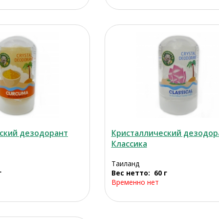
ский дезодорант
Кристаллический дезодор
Классика
Таиланд
г
Вес нетто: 60 г
Временно нет