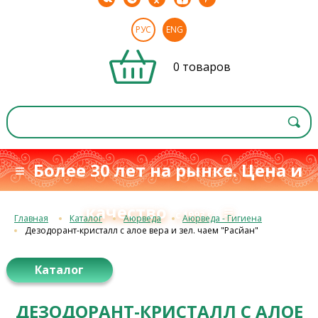
РУС
ENG
0 товаров
≡ Более 30 лет на рынке. Цена и
качество
≡
с 1993 г.
Главная
Каталог
Аюрведа
Аюрведа - Гигиена
Дезодорант-кристалл с алое вера и зел. чаем "Расйан"
Каталог
ДЕЗОДОРАНТ-КРИСТАЛЛ С АЛОЕ