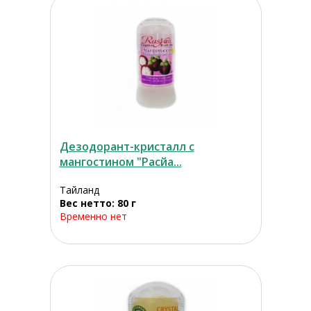
Дезодорант-кристалл с
мангoстином "Расйа...
Тайланд
Вес нетто: 80 г
Временно нет