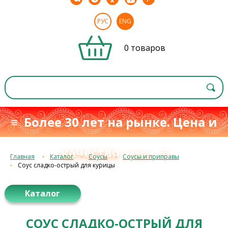
РУС
ENG
0 товаров
≡ Более 30 лет на рынке. Цена и
качество
≡
с 1993 г.
Главная
Каталог
Соусы
Соусы и приправы
Соус сладко-острый для курицы
Каталог
СОУС СЛАДКО-ОСТРЫЙ ДЛЯ