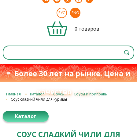
РУС
ENG
0 товаров
≡ Более 30 лет на рынке. Цена и
качество
≡
с 1993 г.
Главная
Каталог
Соусы
Соусы и приправы
Соус сладкий чили для курицы
Каталог
СОУС СЛАДКИЙ ЧИЛИ ДЛЯ