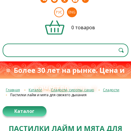
РУС
ENG
0 товаров
≡ Более 30 лет на рынке. Цена и
качество
≡
с 1993 г.
Главная
Каталог
Сладости, сиропы, сахар
Сладости
Пастилки лайм и мята для свежего дыхания
Каталог
ПАСТИЛКИ ЛАЙМ И МЯТА ДЛЯ