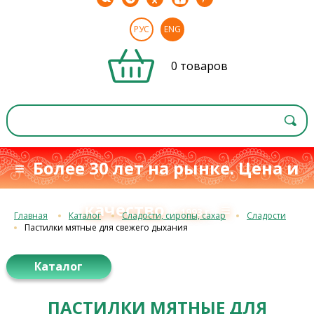
РУС
ENG
0 товаров
≡ Более 30 лет на рынке. Цена и
качество
≡
с 1993 г.
Главная
Каталог
Сладости, сиропы, сахар
Сладости
Пастилки мятные для свежего дыхания
Каталог
ПАСТИЛКИ МЯТНЫЕ ДЛЯ