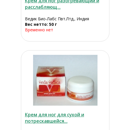
Крем для ног разогревающий и
расслабляющ...
Ведик Био-Лабс Пвт.Лтд., Индия
Вес нетто: 50 г
Временно нет
Крем для ног для сухой и
потрескавшейся...