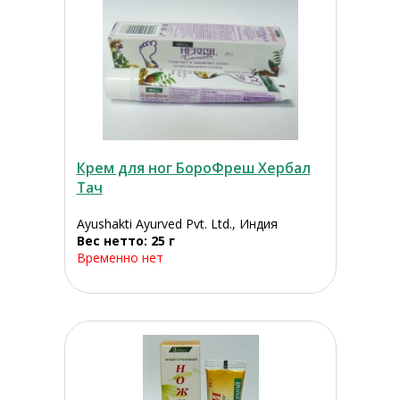
Крем для ног БороФреш Хербал
Тач
Ayushakti Ayurved Pvt. Ltd., Индия
Вес нетто: 25 г
Временно нет