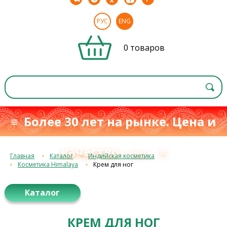
РУС
ENG
0 товаров
≡ Более 30 лет на рынке. Цена и
качество
≡
с 1993 г.
Главная
Каталог
Индийская косметика
Косметика Himalaya
Крем для ног
Каталог
КРЕМ ДЛЯ НОГ