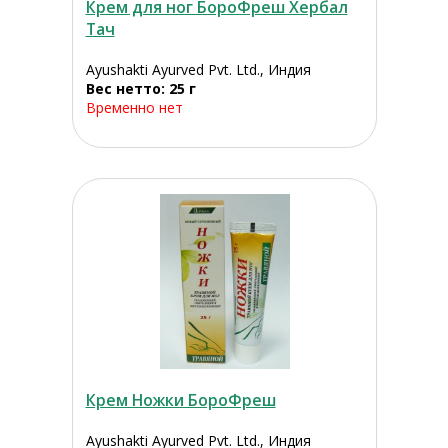
Крем для ног БороФреш Хербал
Тач
Ayushakti Ayurved Pvt. Ltd., Индия
Вес нетто: 25 г
Временно нет
Крем Ножки БороФреш
Ayushakti Ayurved Pvt. Ltd., Индия