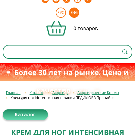
РУС
ENG
0 товаров
≡ Более 30 лет на рынке. Цена и
качество
≡
с 1993 г.
Главная
Каталог
Аюрведа
Аюрведические Кремы
Крем для ног Интенсивная терапия ПЕДИКЮРЗ Пранайва
Каталог
КРЕМ ДЛЯ НОГ ИНТЕНСИВНАЯ