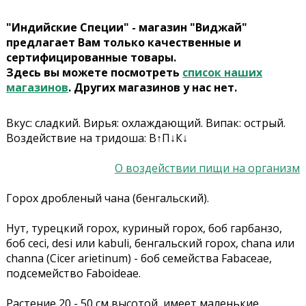
"Индийские Специи" - магазин "Виджай"
предлагает Вам только качественные и
сертифицированные товары.
Здесь вы можете посмотреть
список наших
магазинов
. Других магазинов у нас нет.
Вкус: сладкий. Вирья: охлаждающий. Випак: острый.
Воздействие на тридоша: В↑П↓К↓
О воздействии пищи на организм
Горох дробленый чана (бенгальский).
Нут, турецкий горох, куриный горох, боб гарбанзо,
боб ceci, desi или kabuli, бенгальский горох, chana или
channa (Cicer arietinum) - боб семейства Fabaceae,
подсемейство Faboideae.
Растение 20 - 50 см высотой, имеет маленькие