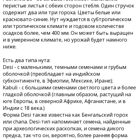
перистые листья с обеих сторон стебля. Один стручок
содержит два или три гороха. Цветы белые или
красновато-синие. Нут нуждается в субтропическом
или тропическом климате и годовом количестве
осадков более, чем 400 мм. Он может быть выращен
и в умеренном климате, но урожай будет намного
ниже.
Есть два типа нута:
Desi - с маленькими, темными семенами и грубым
оболочкой (преобладает на индийском
субконтиненте, в Эфиопии, Мексике, Иране);
Kabuli - с большими семенами светлого цвета и более
гладкой оболочкой (главным образом, растущий на
юге Европы, в северной Африке, Афганистане, и в
Индии с 18 века.)
Форма Desi также известна как Бенгальский горох
или chana. Desi-тип напоминает семена, найденные
при археологических раскопках, и семена дикого
предка, так что он, вероятно, более ранняя форма.