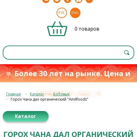
РУС
ENG
0 товаров
≡ Более 30 лет на рынке. Цена и
качество
≡
с 1993 г.
Главная
Каталог
Бобовые
Горох Чана дал органический "Amilfoods"
Каталог
ГОРОХ ЧАНА ДАЛ ОРГАНИЧЕСКИЙ