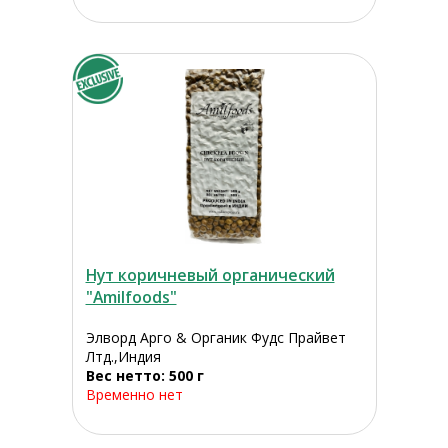
Нут коричневый органический
"Amilfoods"
Элворд Арго & Органик Фудс Прайвет
Лтд.,Индия
Вес нетто: 500 г
Временно нет