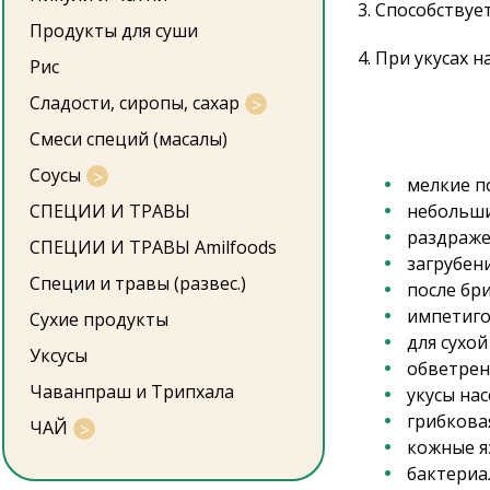
3. Способствуе
Продукты для суши
4. При укусах 
Рис
Сладости, сиропы, сахар
Смеси специй (масалы)
Соусы
мелкие п
СПЕЦИИ И ТРАВЫ
небольши
раздраже
СПЕЦИИ И ТРАВЫ Amilfoods
загрубен
Специи и травы (развес.)
после бри
импетиго
Сухие продукты
для сухой
Уксусы
обветрен
Чаванпраш и Трипхала
укусы на
грибкова
ЧАЙ
кожные я
бактериа