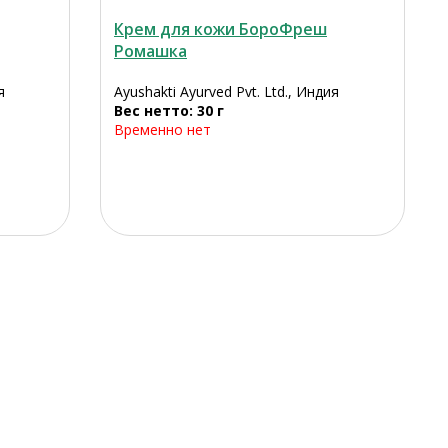
Крем для кожи БороФреш
Ромашка
я
Ayushakti Ayurved Pvt. Ltd., Индия
Вес нетто: 30 г
Временно нет