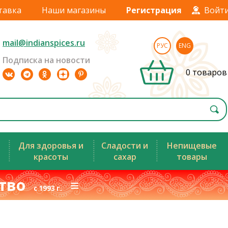
тавка
Наши магазины
Регистрация
Войт
mail@indianspices.ru
РУС
ENG
Подписка на новости
0 товаров
Для здоровья и
Сладости и
Непищевые
красоты
сахар
товары
ство
≡
с 1993 г.