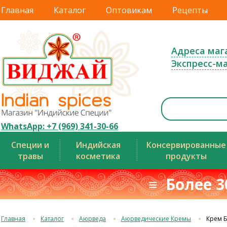
Главная
Каталог
Оптовикам
Рецепты
Адреса маг
Экспресс-м
WhatsApp: +7 (969) 341-30-66
Специи и
Индийская
Консервированные
травы
косметика
продукты
≡ Более 3
Главная
Каталог
Аюрведа
Аюрведические Кремы
Крем 