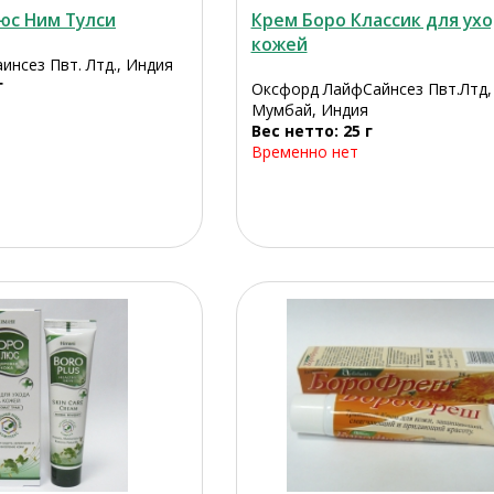
юс Ним Тулси
Крем Боро Классик для ухо
кожей
инсез Пвт. Лтд., Индия
г
Оксфорд ЛайфСайнсез Пвт.Лтд,
Мумбай, Индия
Вес нетто: 25 г
Временно нет