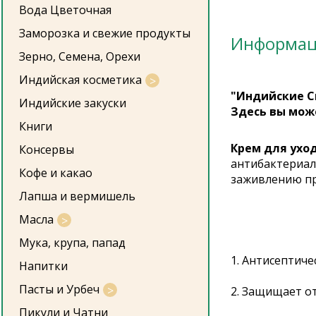
Вода Цветочная
Заморозка и свежие продукты
Информа
Зерно, Семена, Орехи
Индийская косметика
"Индийские С
Индийские закуски
Здесь вы мож
Книги
Крем для ухо
Консервы
антибактериал
Кофе и какао
заживлению при
Лапша и вермишель
Масла
Мука, крупа, папад
1. Антисептич
Напитки
Пасты и Урбеч
2. Защищает о
Пикули и Чатни