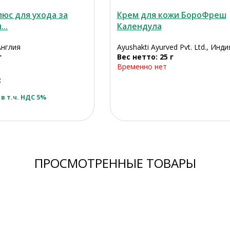
юс для ухода за
Крем для кожи БороФреш
..
Календула
Англия
Ayushakti Ayurved Pvt. Ltd., Инди
г
Вес нетто: 25 г
Временно нет
:
в т.ч. НДС 5%
ПРОСМОТРЕННЫЕ ТОВАРЫ