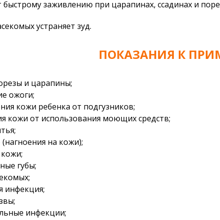
т быстрому заживлению при царапинах, ссадинах и поре
насекомых устраняет зуд.
ПОКАЗАНИЯ К ПРИ
орезы и царапины;
е ожоги;
ния кожи ребенка от подгузников;
ия кожи от использования моющих средств;
тья;
 (нагноения на кожи);
 кожи;
ные губы;
секомых;
я инфекция;
звы;
льные инфекции;