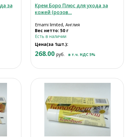
да за
Крем Боро Плюс для ухода за
кожей (розов...
Emami limited, Англия
Вес нетто: 50 г
Есть в наличии
Цена(за 1шт.):
268.00
руб.
в т.ч. НДС 5%