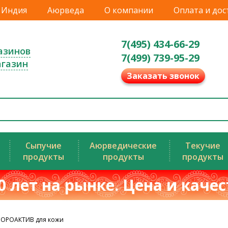
Индия
Аюрведа
О компании
Оплата и дос
7(495) 434-66-29
азинов
7(499) 739-95-29
агазин
Заказать звонок
Сыпучие
Аюрведические
Текучие
продукты
продукты
продукты
0 лет на рынке. Цена и каче
БОРОАКТИВ для кожи