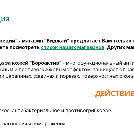
ция
пеции" - магазин "Виджай" предлагает Вам только
ете посмотреть
список наших магазинов
. Других ма
да за кожей "Бороактив"
- многофункциональный антис
ьным и противогрибковым эффектом, защищает от нагн
 царапинах, ссадинах и порезах, поверхностных ожогах,
ДЕЙСТВИЕ
еское, антибактериальное и противогрибковое.
т нагноения и обморожения.