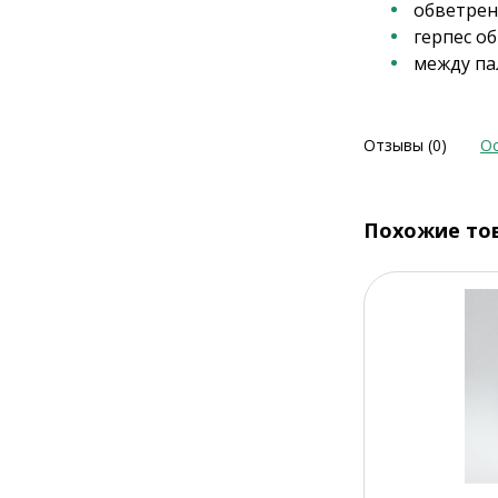
обветрен
герпес о
между па
Отзывы (0)
Ос
Похожие то