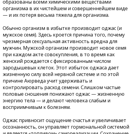
образованы всеми химическими веществами
организма в их чистейшем и совершеннейшем виде
— и их потеря весьма тяжела для организма.
Обычно организм в избытке производит оджас (и
мужское семя). Здесь кроется причина того, почему
чрезмерная сексуальная активность вредна для
мужчин. Мужской организм производит новое семя
при каждом акте совокупления, в то время как
женский рождается с фиксированным числом
зародышевых клеток. Этот избыток оджаса дает
жизненную силу всей нервной системе и по этой
причине Аюрведа учит удерживать и
контролировать расход семени. Слишком частые
половые сношения понижают оджас — жизненную
энергию тела — и делают человека слабым и
восприимчивым к болезням.
Оджас привносит ощущение счастья и увеличивает
осознанность, он управляет гормональной системой
и является «топливом» самореализации. Сохранение