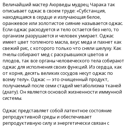
Величайший мастер Аюрведы мудрец Чарака так
описывает оджас в своем труде: «Субстанция,
находящаяся в сердце и излучающая белое,
оранжевое или золотистое сияние называется оджас.
Если оджас расходуется и тело остается без него, то
организм разрушается и человек умирает. Оджас
имеет цвет топленого масла, вкус меда и пахнет как
свежий рис, с которого только что сняли шелуху. Как
пчелы собирают мед с раскрывшихся цветов и
плодов, так все органы человеческого тела собирают
оджас для исполнения своих функций. Из сердца, как
от корня, десять великих сосудов несут оджас по
всему телу». Оджас — это очищенный продукт,
получаемый после семи стадий метаболизма тканей
(дхату). Он является основой жизненности иммунной
системы.
Оджас представляет собой латентное состояние
репродуктивной среды и обеспечивает
репродуктивную силу и энергетически связан с