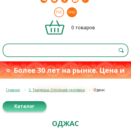
РУС
ENG
0 товаров
≡ Более 30 лет на рынке. Цена и
качество
≡
с 1993 г.
Главная
3. Тридоша. Строение человека
Оджас
Каталог
ОДЖАС