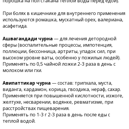
порошка на пол стакана теплой воды перед едой).
При болях в кишечнике для внутреннего применения
используются ромашка, мускатный орех, валериана,
асафетида.
Ашвагандади чурна
— для лечения детородной
сферы (воспалительные процессы, импотенция,
поллюции, бессонница, артриты, упадок сил, при
высоком уровне ваты, особенно у пожилых людей).
Применять по 0,5 чайной ложки 2-3 раза в день с
молоком или гхи.
Авипаттикар чурна
— состав: трипхала, муста,
виданга, кардамон, корица, гвоздика, нераф, сахар.
Применяется при повышенной кислотности, изжоге,
желтухе, несварении, водянке, ревматизме, при
расстройствах пищеварения.
Применять по 1-3 г 2-3 раза в день после еды с
теплой водой.