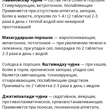
Лаванбаскар чурна
— состав пять солей в порошке.
Стимулирующее, ветрогонное, послабляющее.
Применяется при отсутствии аппетита, запорах,
болях в животе, опухолях по 1-4 г (2 таблетки) 2-3
раза в день с теплой водой или нежирной
простоквашей.
Махасударшан порошок
— жаропонижающее,
мочегонное, потогонное — при увеличении печени и
селезенки, при упадке сил, лихорадке по 2 таблетки
2-3 раза в день с водой.
Солодка в порошке.
Яштимадху чурна
— при кашле,
болях в горле, хронических запорах, упадке сил.
Является смягчающим, тонизирующих,
отхаркивающим, послабляющим средством.
Принимать по 2 таблетки 2-3 раза в день с медом.
Джатипхалади чурна
— седативное, вяжущее,
противоспазматическое, крововостанавливающее.
Применяется при поносах, пониженном аппетите,