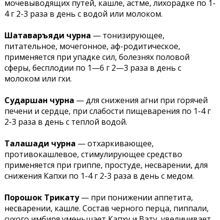
мочевыводящих путей, кашле, астме, лихорадке по 1-
4 г 2-3 раза в день с водой или молоком.
Шатаваръяди чурна
— тонизирующее,
питательное, мочегонное, аф-родитическое,
применяется при упадке сил, болезнях половой
сферы, бесплодии по 1—6 г 2—3 раза в день с
молоком или гхи.
Сударшан чурна
— для снижения агни при горячей
печени и сердце, при слабости пищеварения по 1-4 г
2-3 раза в день с теплой водой.
Талашади чурна
— отхаркивающее,
противокашлевое, стимулирующее средство
применяется при гриппе, простуде, несварении, для
снижения Капхи по 1-4 г 2-3 раза в день с медом.
Порошок Трикату
— при понижении аппетита,
несварении, кашле. Состав черного перца, пиппали,
сухого имбиря уменьшает Капху и Вату, увеличивает