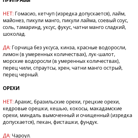
ПРИПРАВЫ
НЕТ:
Гомасио, кетчуп (изредка допускается), лайм,
майонез, пикули манго, пикули лайма, соевый соус,
соль, тамаринд, уксус, фукус, чатни манго сладкий,
шоколад.
ДА:
Горчица без уксуса, кинза, красные водоросли,
лимон (в умеренных количествах), лук-шалот,
морские водоросли (в умеренных количествах),
перец чили, спраутсы, хрен, чатни манго острый,
перец черный.
ОРЕХИ
НЕТ:
Арахис, бразильские орехи, грецкие орехи,
кедровые орешки, кешью, кокосы, макадамские
орехи, миндаль вымоченный и очищенный (изредка
допускается), пекан, фисташки, фундук.
ДА:
Чароул.