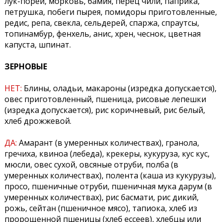
лук-порей, морковь, бамия, перец чили, паприка,
петрушка, побеги пырея, помидоры приготовленные,
редис, репа, свекла, сельдерей, спаржа, спраутсы,
топинамбур, фенхель, анис, хрен, чеснок, цветная
капуста, шпинат.
ЗЕРНОВЫЕ
НЕТ:
Блины, оладьи, макароны (изредка допускается),
овес приготовленный, пшеница, рисовые лепешки
(изредка допускается), рис коричневый, рис белый,
хлеб дрожжевой.
ДА:
Амарант (в умеренных количествах), гранола,
гречиха, квиноа (лебеда), крекеры, кукуруза, кус кус,
мюсли, овес сухой, овсяные отруби, полба (в
умеренных количествах), полента (каша из кукурузы),
просо, пшеничные отруби, пшеничная мука дарум (в
умеренных количествах), рис басмати, рис дикий,
рожь, сейтан (пшеничное мясо), тапиока, хлеб из
пророщенной пшеницы (хлеб ессеев), хлебцы или