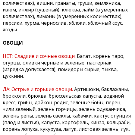
количествах), вишни, гранаты, груши, земляника,
изюм, инжир (сушеный), клюква, лайм (в умеренных
количествах), лимоны (в умеренных количествах),
персики, хурма, чернослив, яблоки, яблочный соус,
ягоды.
ОВОЩИ
НЕТ:
Сладкие и сочные овощи.
Батат, корень таро,
огурцы, оливки черные и зеленые, пастернак
(изредка допускается), помидоры сырые, тыква,
цуккини.
ДА:
Острые и горькие овощи.
Артишоки, баклажаны,
брокколи, брюква, брюссельская капуста, водяной
кресс, грибы, дайкон-редис, зеленые бобы, перец
чили зеленый, зелень горчицы, зелень одуванчика,
зелень репы, зелень свеклы, кабачки, кактус опунция
(плод и листья), капуста, картофель, кинза, кольраби,
корень лопуха, кукуруза, латук, листовая зелень, лук,