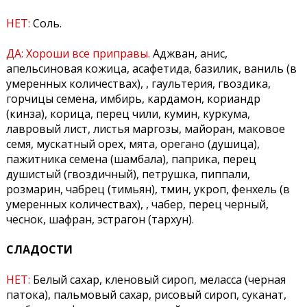
НЕТ:
Соль.
ДА:
Хороши все приправы.
Аджван, анис,
апельсиновая кожица, асафетида, базилик, ваниль (в
умеренных количествах), , гаультерия, гвоздика,
горчицы семена, имбирь, кардамон, кориандр
(кинза), корица, перец чили, кумин, куркума,
лавровый лист, листья маргозы, майоран, маковое
семя, мускатный орех, мята, орегано (душица),
пажитника семена (шамбала), паприка, перец
душистый (гвоздичный), петрушка, пиппали,
розмарин, чабрец (тимьян), тмин, укроп, фенхель (в
умеренных количествах), , чабер, перец черный,
чеснок, шафран, эстрагон (тархун).
СЛАДОСТИ
НЕТ:
Белый сахар, кленовый сироп, меласса (черная
патока), пальмовый сахар, рисовый сироп, суканат,