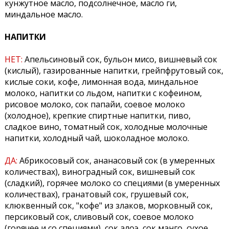
кунжутное масло, подсолнечное, масло ги,
миндальное масло.
НАПИТКИ
НЕТ:
Апельсиновый сок, бульон мисо, вишневый сок
(кислый), газированные напитки, грейпфрутовый сок,
кислые соки, кофе, лимонная вода, миндальное
молоко, напитки со льдом, напитки с кофеином,
рисовое молоко, сок папайи, соевое молоко
(холодное), крепкие спиртные напитки, пиво,
сладкое вино, томатный сок, холодные молочные
напитки, холодный чай, шоколадное молоко.
ДА:
Абрикосовый сок, ананасовый сок (в умеренных
количествах), виноградный сок, вишневый сок
(сладкий), горячее молоко со специями (в умеренных
количествах), гранатовый сок, грушевый сок,
клюквенный сок, "кофе" из злаков, морковный сок,
персиковый сок, сливовый сок, соевое молоко
(горячее и со специями), сок алоэ, сок манго, сухое