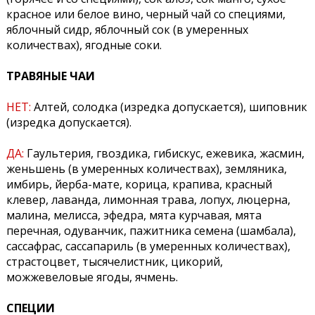
красное или белое вино, черный чай со специями,
яблочный сидр, яблочный сок (в умеренных
количествах), ягодные соки.
ТРАВЯНЫЕ ЧАИ
НЕТ:
Алтей, солодка (изредка допускается), шиповник
(изредка допускается).
ДА:
Гаультерия, гвоздика, гибискус, ежевика, жасмин,
женьшень (в умеренных количествах), земляника,
имбирь, йерба-мате, корица, крапива, красный
клевер, лаванда, лимонная трава, лопух, люцерна,
малина, мелисса, эфедра, мята курчавая, мята
перечная, одуванчик, пажитника семена (шамбала),
сассафрас, сассапариль (в умеренных количествах),
страстоцвет, тысячелистник, цикорий,
можжевеловые ягоды, ячмень.
СПЕЦИИ