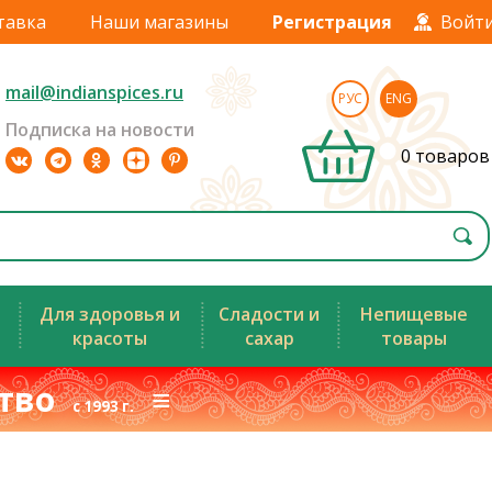
тавка
Наши магазины
Регистрация
Войт
mail@indianspices.ru
РУС
ENG
Подписка на новости
0 товаров
Для здоровья и
Сладости и
Непищевые
красоты
сахар
товары
ство
≡
с 1993 г.