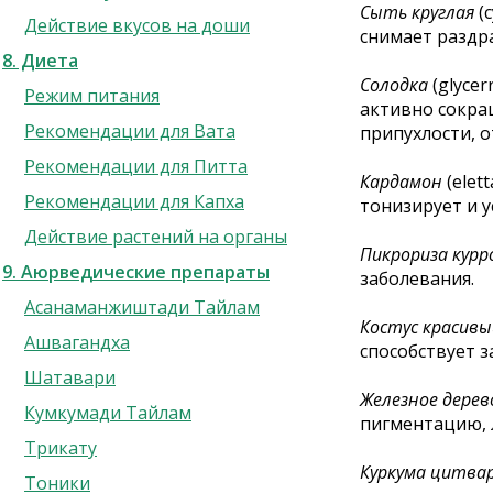
Сыть круглая
(
Действие вкусов на доши
снимает раздр
8. Диета
Солодка
(glyce
Режим питания
активно сокра
Рекомендации для Вата
припухлости, о
Рекомендации для Питта
Кардамон
(elet
Рекомендации для Капха
тонизирует и 
Действие растений на органы
Пикрориза курр
9. Аюрведические препараты
заболевания.
Асанаманжиштади Тайлам
Костус красивы
Ашвагандха
способствует з
Шатавари
Железное дерев
Кумкумади Тайлам
пигментацию, л
Трикату
Куркума цитва
Тоники