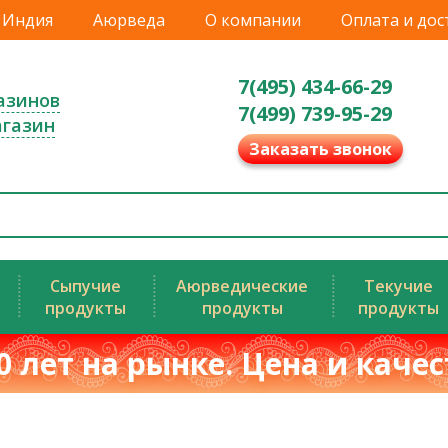
Индия
Аюрведа
О компании
Оплата и дос
7(495) 434-66-29
азинов
7(499) 739-95-29
агазин
Заказать звонок
Сыпучие
Аюрведические
Текучие
продукты
продукты
продукты
0 лет на рынке. Цена и каче