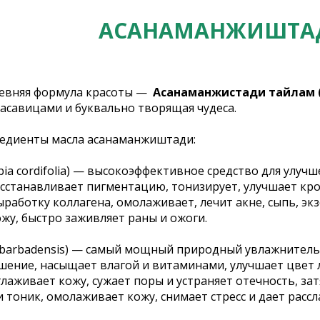
АСАНАМАНЖИШТА
евняя формула красоты —
Асанаманжистади тайлам 
асавицами и буквально творящая чудеса.
едиенты масла асанаманжиштади:
bia cordifolia) — высокоэффективное средство для улучш
осстанавливает пигментацию, тонизирует, улучшает кро
работку коллагена, омолаживает, лечит акне, сыпь, эк
жу, быстро заживляет раны и ожоги.
 barbadensis) — самый мощный природный увлажнитель
ушение, насыщает влагой и витаминами, улучшает цвет 
глаживает кожу, сужает поры и устраняет отечность, за
 тоник, омолаживает кожу, снимает стресс и дает расс