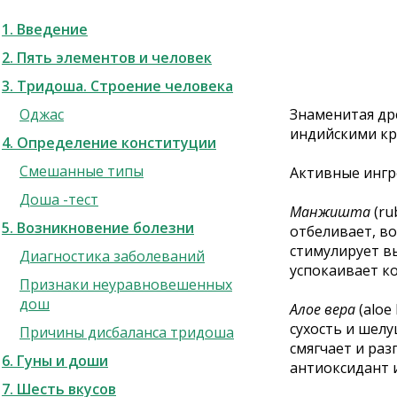
1. Введение
2. Пять элементов и человек
3. Тридоша. Строение человека
Оджас
Знаменитая др
индийскими кр
4. Определение конституции
Смешанные типы
Активные ингр
Доша -тест
Манжишта
(ru
5. Возникновение болезни
отбеливает, в
стимулирует вы
Диагностика заболеваний
успокаивает ко
Признаки неуравновешенных
дош
Алое вера
(aloe
сухость и шел
Причины дисбаланса тридоша
смягчает и раз
6. Гуны и доши
антиоксидант и
7. Шесть вкусов