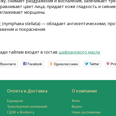
ожу, снимает раздражения и воспаления, залечивает тр
равнивает цвет лица, придает коже гладкость и сияние,
азглаживает морщины.
с
(nymphaea stellata) — обладает антисептическими, 
ажения и покраснения.
ади
тайлам входит в состав
шафранового масла
Вконтакте
Facebook
Одноклассники
Twitter
Pin
Оплата и Доставка
О компании
Курьером
Фото
Транспортной компанией
Видео
СДЭК и Boxberry
Наши достижения