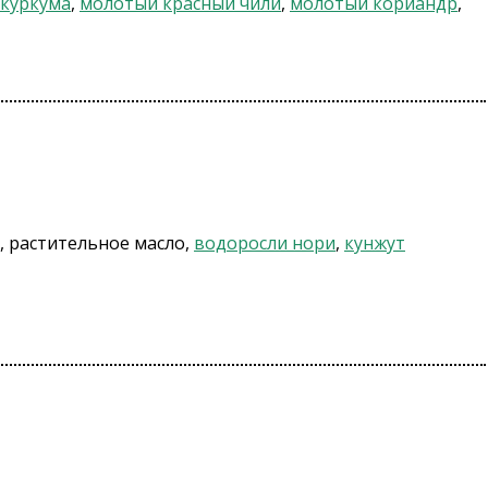
куркума
,
молотый красный чили
,
молотый кориандр
,
), растительное масло,
водоросли нори
,
кунжут