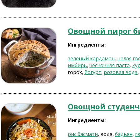
Овощной пирог б
Ингредиенты:
зеленый кардамон
,
целая гв
имбирь
,
чесночная паста
,
ку
горох,
йогурт
,
розовая вода
,
Овощной студенч
Ингредиенты:
рис басмати
, вода,
бадьян
,
г