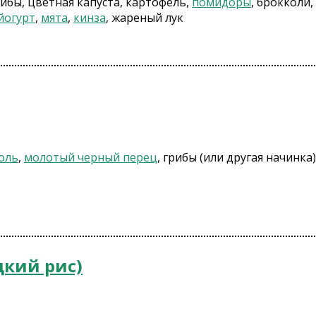
ибы, цветная капуста, картофель,
помидоры
, брокколи,
йогурт
,
мята
,
кинза
, жареный лук
оль
,
молотый черный перец
, грибы (или другая начинка
дкий рис)