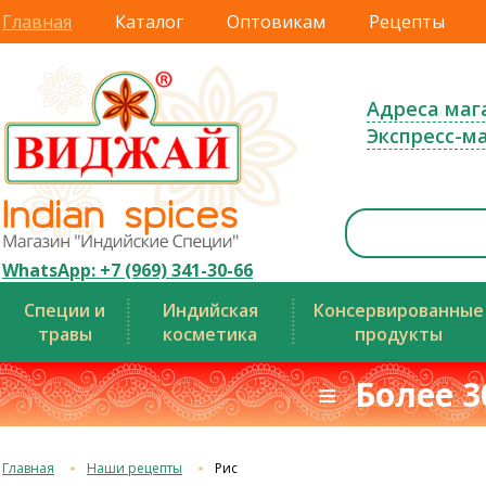
Главная
Каталог
Оптовикам
Рецепты
Адреса маг
Экспресс-м
WhatsApp: +7 (969) 341-30-66
Специи и
Индийская
Консервированные
травы
косметика
продукты
≡ Более 3
Главная
Наши рецепты
Рис