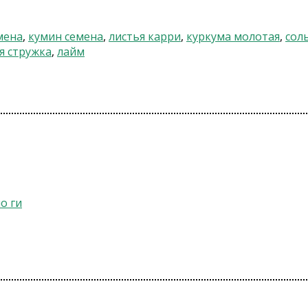
мена
,
кумин семена
,
листья карри
,
куркума молотая
,
сол
я стружка
,
лайм
о ги