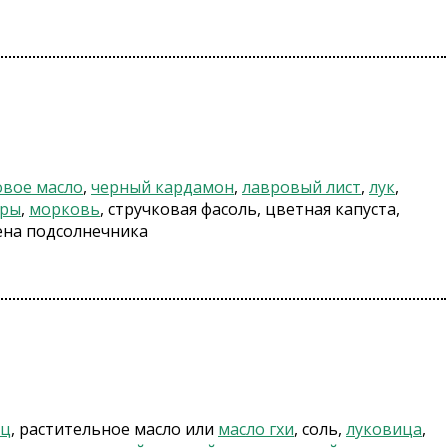
овое масло
,
черный кардамон
,
лавровый лист
,
лук
,
ры
,
морковь
, стручковая фасоль, цветная капуста,
мена подсолнечника
ец
, растительное масло или
масло гхи
, соль,
луковица
,