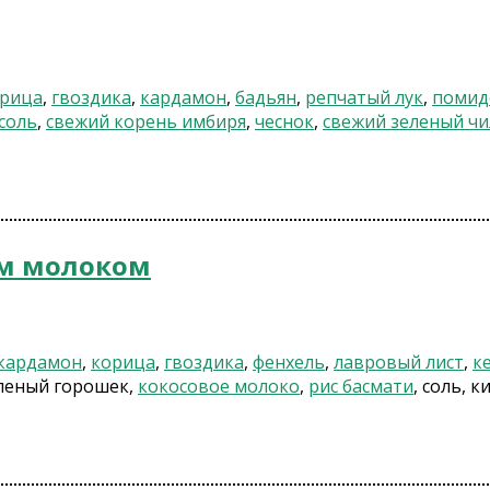
рица
,
гвоздика
,
кардамон
,
бадьян
,
репчатый лук
,
помид
соль
,
свежий корень имбиря
,
чеснок
,
свежий зеленый чи
ым молоком
кардамон
,
корица
,
гвоздика
,
фенхель
,
лавровый лист
,
к
еленый горошек,
кокосовое молоко
,
рис басмати
, соль, к