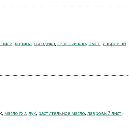
 чили
,
корица
,
гвоздика
,
зеленый кардамон
,
лавровый
к,
масло гхи
,
лук
,
растительное масло
,
лавровый лист
,