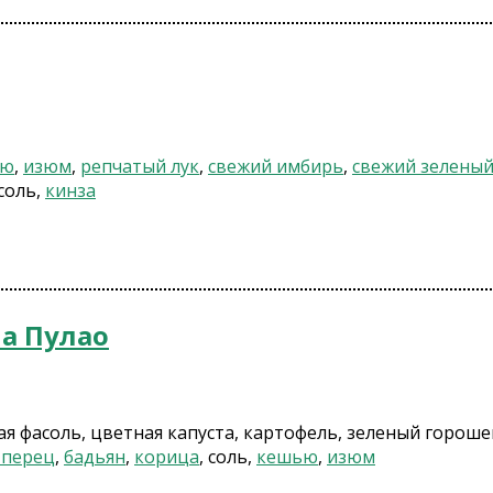
ью
,
изюм
,
репчатый лук
,
свежий имбирь
,
свежий зеленый
 соль,
кинза
а Пулао
ная фасоль, цветная капуста, картофель, зеленый гороше
 перец
,
бадьян
,
корица
, соль,
кешью
,
изюм