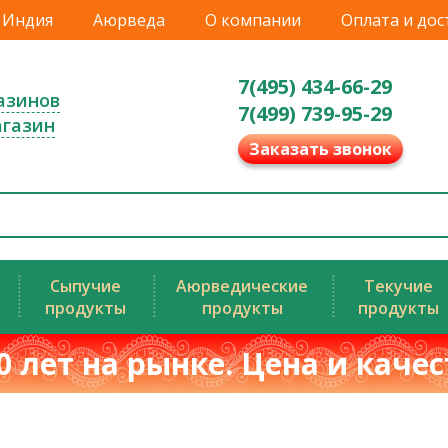
Индия
Аюрведа
О компании
Оплата и дос
7(495) 434-66-29
азинов
7(499) 739-95-29
агазин
Заказать звонок
Сыпучие
Аюрведические
Текучие
продукты
продукты
продукты
0 лет на рынке. Цена и каче