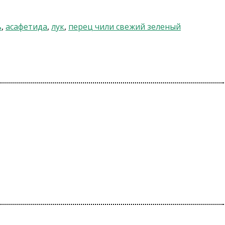
ь
,
асафетида
,
лук
,
перец чили свежий зеленый