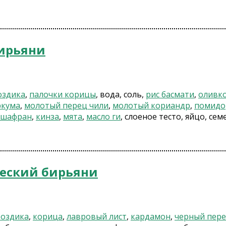
ирьяни
оздика
,
палочки корицы
, вода, соль,
рис басмати
,
оливк
ркума
,
молотый перец чили
,
молотый кориандр
,
помидо
шафран
,
кинза
,
мята
,
масло ги
, слоеное тесто, яйцо, се
еский бирьяни
воздика
,
корица
,
лавровый лист
,
кардамон
,
черный пер