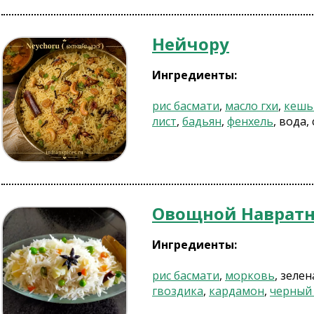
Нейчору
Ингредиенты:
рис басмати
,
масло гхи
,
кеш
лист
,
бадьян
,
фенхель
, вода,
Овощной Навратн
Ингредиенты:
рис басмати
,
морковь
, зеле
гвоздика
,
кардамон
,
черный