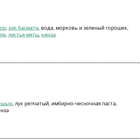
ор
,
рис басмати
, вода, морковь и зеленый горошек,
ли
,
листья мяты
,
кинза
ешью
, лук репчатый, имбирно-чесночная паста,
инза