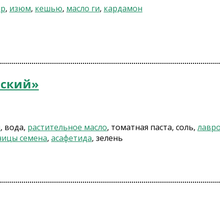
ар
,
изюм
,
кешью
,
масло ги
,
кардамон
нский»
и
, вода,
растительное масло
, томатная паста, соль,
лавро
чицы семена
,
асафетида
, зелень