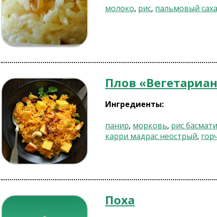
молоко
,
рис
,
пальмовый сах
Плов «Вегетариа
Ингредиенты:
панир
,
морковь
,
рис басмат
карри мадрас неострый
,
гор
Поха