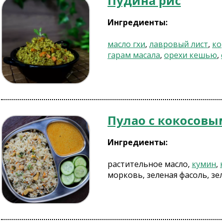
Пудина рис
Ингредиенты:
масло гхи
,
лавровый лист
,
ко
гарам масала
,
орехи кешью
,
Пулао с кокосов
Ингредиенты:
растительное масло,
кумин
,
морковь, зеленая фасоль, з