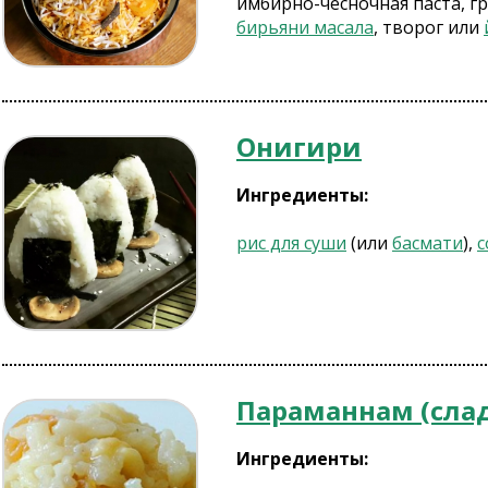
имбирно-чесночная паста, гр
бирьяни масала
, творог или
Онигири
Ингредиенты:
рис для суши
(или
басмати
),
с
Параманнам (сла
Ингредиенты: