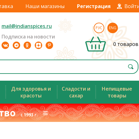
тавка
Наши магазины
Регистрация
Войт
mail@indianspices.ru
РУС
ENG
Подписка на новости
0 товаров
Для здоровья и
Сладости и
Непищевые
красоты
сахар
товары
ство
≡
с 1993 г.