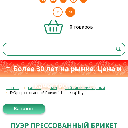
РУС
ENG
0 товаров
≡ Более 30 лет на рынке. Цена и
качество
≡
с 1993 г.
Главная
Каталог
ЧАЙ
Чай китайский черный
ПуЭр прессованный Брикет "Шоколад" Шу
Каталог
ПУЭР ПРЕССОВАННЫЙ БРИКЕТ