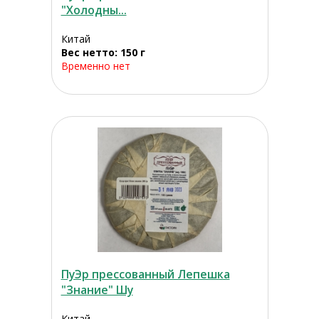
"Холодны...
Китай
Вес нетто: 150 г
Временно нет
ПуЭр прессованный Лепешка
"Знание" Шу
Китай