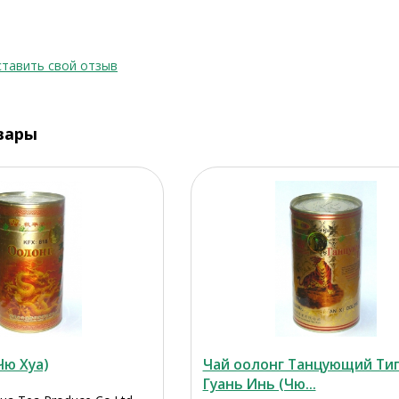
тавить свой отзыв
вары
Чю Хуа)
Чай оолонг Танцующий Ти
Гуань Инь (Чю...