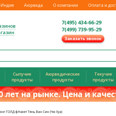
Индия
Аюрведа
О компании
Оплата и дос
7(495) 434-66-29
азинов
7(499) 739-95-29
агазин
Заказать звонок
Сыпучие
Аюрведические
Текучие
продукты
продукты
продукты
0 лет на рынке. Цена и каче
нг ГОЛД ф/пакет Тянь Ван Син (Чю Хуа)