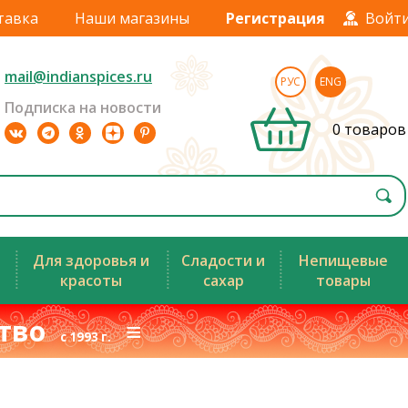
тавка
Наши магазины
Регистрация
Войт
mail@indianspices.ru
РУС
ENG
Подписка на новости
0 товаров
Для здоровья и
Сладости и
Непищевые
красоты
сахар
товары
ство
≡
с 1993 г.