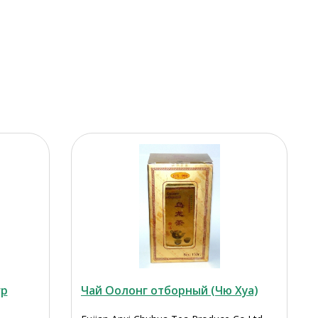
гр
Чай Оолонг отборный (Чю Хуа)