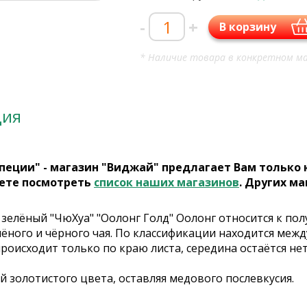
-
+
В корзину
* Наличие товара в конкретном ма
ция
пеции" - магазин "Виджай" предлагает Вам только
ете посмотреть
список наших магазинов
. Других ма
 зелёный "ЧюХуа" "Оолонг Голд" Оолонг относится к п
ёного и чёрного чая. По классификации находится меж
роисходит только по краю листа, середина остаётся не
й золотистого цвета, оставляя медового послевкусия.