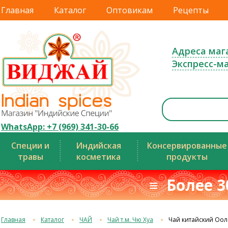
Главная
Каталог
Оптовикам
Рецепты
Адреса маг
Экспресс-м
WhatsApp: +7 (969) 341-30-66
Специи и
Индийская
Консервированные
травы
косметика
продукты
≡ Более 3
Главная
Каталог
ЧАЙ
Чай т.м. Чю Хуа
Чай китайский Ооло