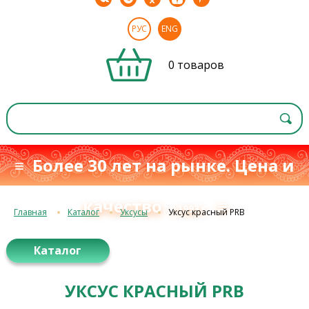
РУС
ENG
0 товаров
≡ Более 30 лет на рынке. Цена и
качество
≡
с 1993 г.
Главная
Каталог
Уксусы
Уксус красный PRB
Каталог
УКСУС КРАСНЫЙ PRB