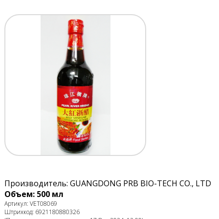
Производитель: GUANGDONG PRB BIO-TECH CO., LTD
Объем: 500 мл
Артикул: VET08069
Штрихкод: 6921180880326