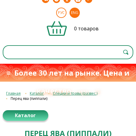
РУС
ENG
0 товаров
≡ Более 30 лет на рынке. Цена и
качество
≡
с 1993 г.
Главная
Каталог
Специи и травы (развес.)
Перец ява (пиппали)
Каталог
ПЕРЕЦ ЯВА (ПИППАЛИ)